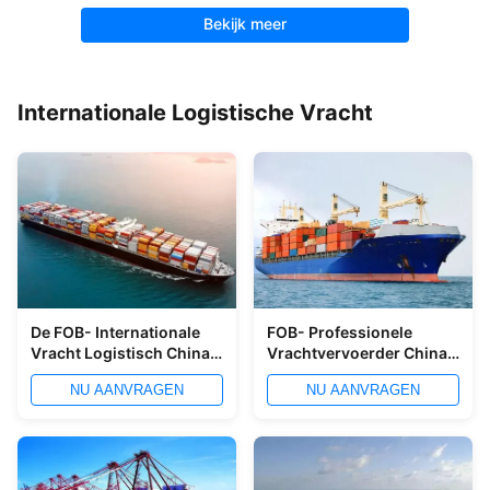
Bekijk meer
Internationale Logistische Vracht
De FOB- Internationale
FOB- Professionele
Vracht Logistisch China
Vrachtvervoerder China
van EXW aan het Pakhuis
aan India 7x24hour
NU AANVRAGEN
NU AANVRAGEN
van Europa