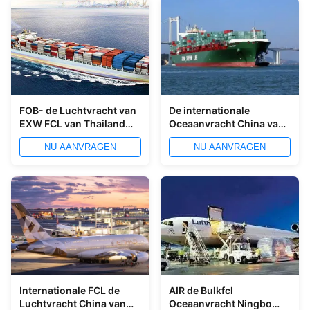
FOB- de Luchtvracht van
De internationale
EXW FCL van Thailand
Oceaanvracht China van
aan China 40GP 40HQ
de Luchtvracht FCL aan
NU AANVRAGEN
NU AANVRAGEN
Afrika CIF
Internationale FCL de
AIR de Bulkfcl
Luchtvracht China van
Oceaanvracht Ningbo