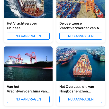
Het Vrachtvervoer
De overzeese
Chinese
Vrachtvervoerder van Air
Vrachtvervoerder van
China aan de Inklaring
NU AANVRAGEN
NU AANVRAGEN
Shenzhenningbo
van Rusland
Shanghai Qingdao China
Van het
Het Overzees die van
Vrachtvervoerchina van
Ningboshenzhen
WCA China de
Qingdao China aan
NU AANVRAGEN
NU AANVRAGEN
Vrachtvervoerder
Indonesië verschepen
Qingdao Ningbo China