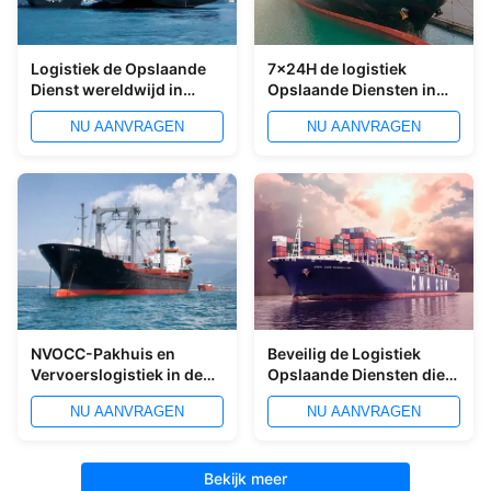
Logistiek de Opslaande
7x24H de logistiek
Dienst wereldwijd in
Opslaande Diensten in
Qingdao-Haven
Shekou-Haven
NU AANVRAGEN
NU AANVRAGEN
NVOCC-Pakhuis en
Beveilig de Logistiek
Vervoerslogistiek in de
Opslaande Diensten die
Haven van Shanghai
de Distributiediensten in
NU AANVRAGEN
NU AANVRAGEN
de Haven van China
opslaan
Bekijk meer