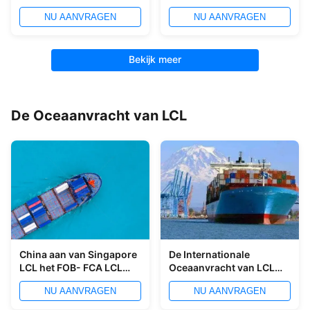
NVOCC aan India
Shanghai van de
NU AANVRAGEN
NU AANVRAGEN
Vrachtonderbreking aan
Canada
Bekijk meer
De Oceaanvracht van LCL
China aan van Singapore
De Internationale
LCL het FOB- FCA LCL
Oceaanvracht van LCL
Internationale
van China aan Dammam
NU AANVRAGEN
NU AANVRAGEN
Verschepen van de
Oceaanvrachtexw