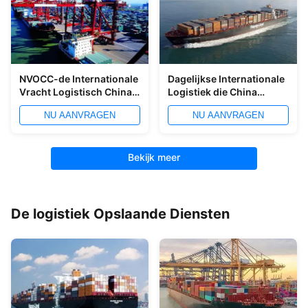
NVOCC-de Internationale
Dagelijkse Internationale
Vracht Logistisch China
Logistiek die China
van de Luchtvracht aan
verschepen aan de de
NU AANVRAGEN
NU AANVRAGEN
de Lucht van de V.S. het
Ladingsdienst van
Verschepen
Europa
Bekijk meer
De logistiek Opslaande Diensten