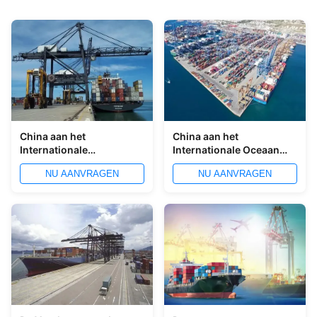
China aan het
China aan het
Internationale
Internationale Oceaan
Verschepen van Rusland
Verschepen van Odessa
NU AANVRAGEN
NU AANVRAGEN
door Overzees
International Ocean
Freight Forwarder