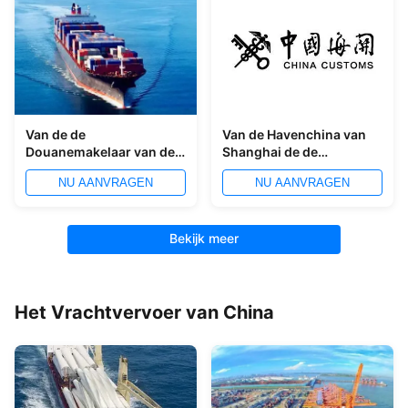
Van de de
Van de Havenchina van
Douanemakelaar van de
Shanghai de de
Qingdaohaven de
Inklaringsdienst
NU AANVRAGEN
NU AANVRAGEN
Chinese Agent van de de
wereldwijd
Uitvoerinvoer van For LCL
Bekijk meer
Het Vrachtvervoer van China