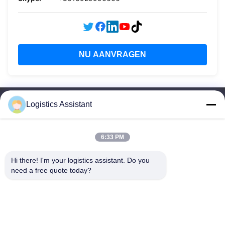
NU AANVRAGEN
Logistics Assistant
6:33 PM
Kies ons en je zult ons nooit vergeten
Hi there! I'm your logistics assistant. Do you 
need a free quote today?
Snelle links
Neem contact met ons op
Thuis
E-mail:
logisticte@maoyt.com
Diensten
Telefoon:
0086-400 112 6656-11