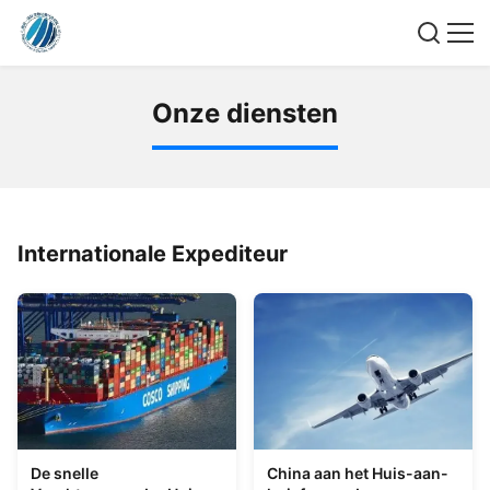
O
n
z
e
d
i
e
n
s
t
e
n
Internationale Expediteur
De snelle
China aan het Huis-aan-