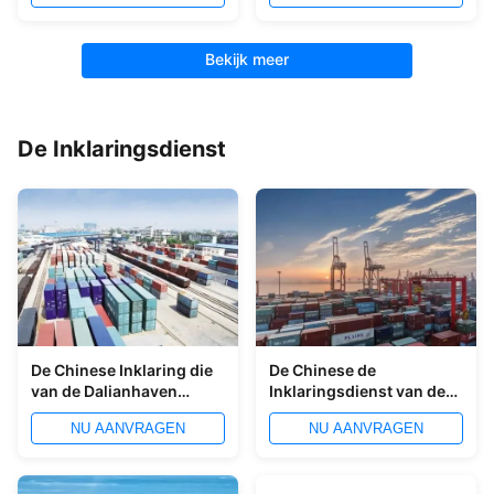
het Oceaan Verschepen
Luchtvracht aan India
door:sturen
Bekijk meer
De Inklaringsdienst
De Chinese Inklaring die
De Chinese de
van de Dalianhaven
Inklaringsdienst van de
Paperless
Ningbohaven voor LCL-
NU AANVRAGEN
NU AANVRAGEN
Ondertekenende
de Agent van de de
Diensten verlenen
Uitvoerinvoer