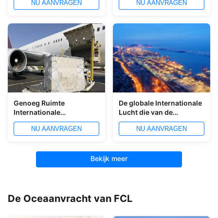
NU AANVRAGEN
NU AANVRAGEN
Overzeese
China aan Italië
Vrachtvervoerders
Genoeg Ruimte
De globale Internationale
Internationale
Lucht die van de
Luchtvrachtvervoerder
LuchtVrachtvervoerder
NU AANVRAGEN
NU AANVRAGEN
van China aan de V.S.
China verschepen aan
Canada
Bekijk meer
De Oceaanvracht van FCL