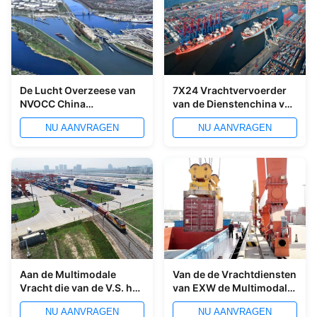
De Lucht Overzeese van
7X24 Vrachtvervoerder
NVOCC China
van de Dienstenchina van
Vrachtvervoerder aan
de uur de Multimodale
NU AANVRAGEN
NU AANVRAGEN
Europa
Vracht aan het UK
Aan de Multimodale
Van de de Vrachtdiensten
Vracht die van de V.S. het
van EXW de Multimodale
Onverpakte Vervoer van
Internationale
NU AANVRAGEN
NU AANVRAGEN
de Ladingsspoorweg en
Oceaanvracht en