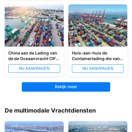
China aan de Lading van
Huis-aan-huis de
de de Oceaanvracht CIF
Containerlading die van
minder dan Container
LCL minder dan van
NU AANVRAGEN
NU AANVRAGEN
van Singapore LCL het
China aan Aqaba
Verschepen
verschepen
Bekijk meer
De multimodale Vrachtdiensten