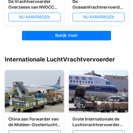
De Vrachtvervoerder
De
Overzeese van NVOCC
OceaanVrachtvervoerder
OceaanVracht van China
China van WCA aan
NU AANVRAGEN
NU AANVRAGEN
aan Doubai
Overzeese van Thailand
de Internationale
Ladingsdiensten
Bekijk meer
Internationale LuchtVrachtvervoerder
China aan Forwarder van
Grote Internationale de
de Midden-Oostenlucht
Luchtvrachtvervoerder
Verschepende Lucht
van de Volumelading van