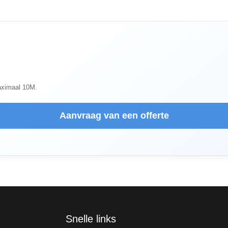
aximaal 10M.
Aanvraag van een offerte
Snelle links