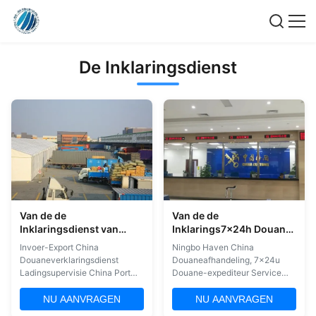
De Inklaringsdienst
Van de de
Van de de
Inklaringsdienst van
Inklarings7x24h Douane
invoer-uitvoerchina de
van China van de
Invoer-Export China
Ningbo Haven China
Ladingssupervisie
Ningbohaven de
Douaneverklaringsdienst
Douaneafhandeling, 7x24u
Makelaar Service
Ladingsupervisie China Port
Douane-expediteur Service
Shipping douane-inklaring
Speciale Diensten: 1. ATA
Beschrijving van de dienst 1.
Carnet 2. Exportaangifte
NU AANVRAGEN
NU AANVRAGEN
Verklaring2.
Gevaarlijke Goederen 3.