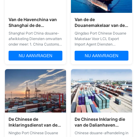
Van de Havenchina van
Van de de
Shanghai de de
Douanemakelaar van de
Inklaringsdienst
Qingdaohaven de
Shanghai Port China douane-
Qingdao Port Chinese Douane
wereldwijd
Chinese Agent van de de
afwikkeling Diensten omvatten
Makelaar Voor LCL Export
Uitvoerinvoer van For LCL
onder meer: 1. China Customs
Import Agent Diensten
Clearance Agency voor
omvatten, maar zijn niet
algemene handelsgoederen -
beperkt tot 1. China Douane
NU AANVRAGEN
NU AANVRAGEN
bijvoorbeeld wijn, olijfolie,
Clearance Agentschap voor
mineraalwater, hout, loog,
algemene handelsgoederen -
comestics, jachten,
bijvoorbeeld wijn, olijfolie,
privévliegtuigen, chemische
mineraalwater, hout, loog,
producten.2. Agentschap voor
cosmetica, jachten, privé-
de inspectie van grondstoffen,
vliegtuigen, chemische
...
producten. 2. ...
De Chinese de
De Chinese Inklaring die
Inklaringsdienst van de
van de Dalianhaven
Ningbohaven voor LCL-
Paperless
Ningbo Port Chinese Douane
Chinese douane-afhandeling in
de Agent van de de
Ondertekenende