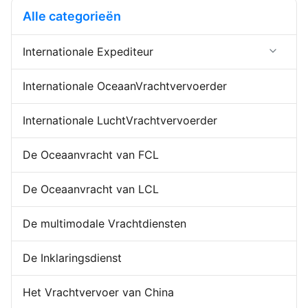
Exportvergunning 7.
6Exportvergunning
Alle categorieën
Importagent Onze
7Importagent We zijn Chinese
zeevrachtdiensten omvatten
douane-makelaars in de haven
het volgende: 1. Geregistreerde
...
Internationale Expediteur
en ...
Forwarder de de Uitvoerinvoer
Internationale OceaanVrachtvervoerder
Huis-aan-huisforwarder
De Opslaande Dienst van China
Internationale LuchtVrachtvervoerder
De Oceaanvracht van FCL
De Oceaanvracht van LCL
De multimodale Vrachtdiensten
De Inklaringsdienst
Het Vrachtvervoer van China