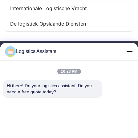
Internationale Logistische Vracht
De logistiek Opslaande Diensten
Logistics Assistant
10:23 PM
Kies ons en je zult ons nooit vergeten
Hi there! I'm your logistics assistant. Do you 
need a free quote today?
Snelle links
Neem contact met ons op
Thuis
E-mail:
logisticte@maoyt.com
Diensten
Telefoon:
0086-400 112 6656-11
Over Ons
Volg ons.