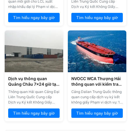
quan môi giới cho LCL xuất
Liên Trung Quốc Cung cấp
nhập khẩu đại lý Phạm vi dịch
Dịch vụ Ký kết Không Giấy
vụ: 1. Xuất khẩu hàng hóa bằng
Phạm vi Dịch vụ: 1. Xuất khẩu
đường biển 2. Xuất khẩu hàng
Vận tải biển 2. Xuất khẩu Vận
Tìm hiểu ngay bây giờ
Tìm hiểu ngay bây giờ
hóa hàng không 3. Xuất khẩu
tải hàng không 3. Xuất khẩu
hàng hóa đường sắt 4. Xuất
Vận tải đường sắt 4. Xuất khẩu
khẩu LCL 5. ATA Certificate
LCL 5. Giấy chứng nhận ATA 6.
6Giấy phép xuất khẩu 7Đại lý
Giấy phép xuất khẩu 7. Đại lý
nhập khẩu Tại sao lại chọn
nhập khẩu POL Dịch vụ GIÁ
chúng tôi? 1Giá c...
THANH ĐẢO C/O ...
Dịch vụ thông quan
NVOCC WCA Thượng Hải
Quảng Châu 7x24 giờ tại
thông quan với kiểm tra
Trung Quốc
hàng hóa
Thông quan Hải quan Cảng Đại
Cảng Dalian Trung Quốc thông
Liên Trung Quốc Cung cấp
quan cung cấp dịch vụ ký kết
Dịch vụ Ký kết Không Giấy
không giấy Phạm vi dịch vụ: 1.
Phạm vi Dịch vụ: 1. Xuất khẩu
Xuất khẩu hàng hóa bằng
hàng hải 2. Xuất khẩu hàng
đường biển 2. Xuất khẩu hàng
Tìm hiểu ngay bây giờ
Tìm hiểu ngay bây giờ
không 3. Xuất khẩu hàng
hóa hàng không 3. Xuất khẩu
đường sắt 4. Xuất khẩu LCL 5.
hàng hóa đường sắt 4. Xuất
Giấy chứng nhận ATA 6. Giấy
khẩu LCL 5. ATA Certificate