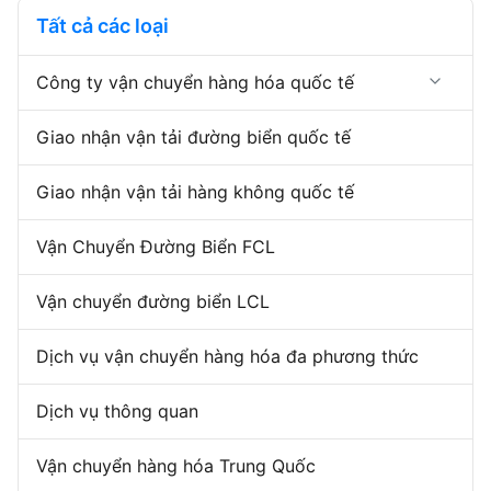
phép xuất khẩu 7. Đại lý nhập
6Giấy phép xuất khẩu 7Đại lý
Tất cả các loại
khẩu Dịch vụ vận tải đường
nhập khẩu Chúng tôi là đại lý
biển của chúng tôi bao g...
hải quan Trung ...
Công ty vận chuyển hàng hóa quốc tế
Giao Nhận Xuất Nhập Khẩu
Giao nhận vận tải đường biển quốc tế
Giao nhận từ cửa đến cửa
Dịch vụ kho bãi Trung Quốc
Giao nhận vận tải hàng không quốc tế
Vận Chuyển Đường Biển FCL
Vận chuyển đường biển LCL
Dịch vụ vận chuyển hàng hóa đa phương thức
Dịch vụ thông quan
Vận chuyển hàng hóa Trung Quốc