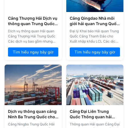
Cảng Thượng Hải Dịch vụ
Cảng Qingdao Nhà môi
thông quan Trung Quốc
giới hải quan Trung Quốc
trên toàn thế giới
cho đại lý xuất nhập khẩu
Dịch vụ thông quan Hải quan
Đại lý Khai báo Hải quan Trung
LCL
Cảng Thượng Hải Trung Quốc
Quốc Cảng Thanh Đảo cho
Các dịch vụ bao gồm nhưng
Xuất nhập khẩu LCL Các dịch
không giới hạn 1. Đại lý thông
vụ bao gồm nhưng không giới
quan Hải quan Trung Quốc cho
hạn 1. Đại lý Khai báo Hải quan
Tìm hiểu ngay bây giờ
Tìm hiểu ngay bây giờ
hàng hóa thương mại thông
Trung Quốc cho hàng hóa
thường - ví dụ, rượu, dầu ô liu,
thương mại thông thường - ví
nước khoáng, gỗ, loog, mỹ
dụ, rượu, dầu ô liu, nước
phẩm, du thuyền, máy bay tư
khoáng, gỗ, loog, mỹ phẩm, du
nhân, các sản phẩm hóa học. 2.
thuyền, máy bay tư nhân, sản
Đại lý kiểm tra ...
phẩm hóa học. 2. Đ...
Dịch vụ thông quan cảng
Cảng Đại Liên Trung
Ninh Ba Trung Quốc cho
Quốc Thông quan hải
đại lý xuất nhập khẩu LCL
quan Cung cấp dịch vụ ký
Cảng Ningbo Trung Quốc Hải
Thông quan Hải quan Cảng Đại
không cần giấy tờ