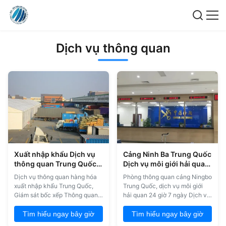
Dịch vụ thông quan
Xuất nhập khẩu Dịch vụ
Cảng Ninh Ba Trung Quốc
thông quan Trung Quốc
Dịch vụ môi giới hải quan
Giám sát xếp hàng
7x24h
Dịch vụ thông quan hàng hóa
Phòng thông quan cảng Ningbo
xuất nhập khẩu Trung Quốc,
Trung Quốc, dịch vụ môi giới
Giám sát bốc xếp Thông quan
hải quan 24 giờ 7 ngày Dịch vụ
vận chuyển cảng Trung Quốc
đặc biệt: 1. ATA Carnet 2. Tuyên
Mô tả dịch vụ 1. Thông quan 2.
bố xuất khẩu hàng hóa nguy
Tìm hiểu ngay bây giờ
Tìm hiểu ngay bây giờ
Khai báo hải quan 3. Giấy phép
hiểm 3- Bảo lãnh nhập khẩu và