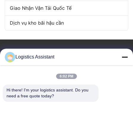
Giao Nhận Vận Tải Quốc Tế
Dịch vụ kho bãi hậu cần
Logistics Assistant
Hãy chọn chúng tôi và bạn sẽ không bao giờ quên
6:02 PM
chúng tôi.
Hi there! I'm your logistics assistant. Do you 
need a free quote today?
Liên kết nhanh
Liên hệ
Trang chủ
E-mail:
logisticte@maoyt.com
Dịch vụ
Tel:
0086-400 112 6656-11