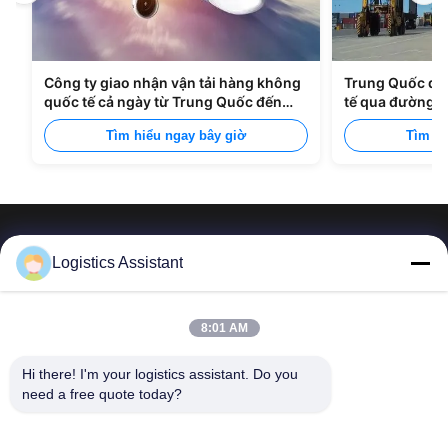
Công ty giao nhận vận tải hàng không
Trung Quốc đế
quốc tế cả ngày từ Trung Quốc đến
tế qua đường b
Manila
Tìm hiểu ngay bây giờ
Tìm hi
Logistics Assistant
Hãy chọn chúng tôi và bạn sẽ không bao giờ quên
8:01 AM
chúng tôi.
Hi there! I'm your logistics assistant. Do you 
need a free quote today?
Liên kết nhanh
Liên hệ