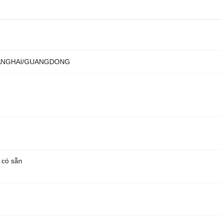
ANGHAI/GUANGDONG
 có sẵn