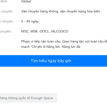
đích:
Global
 chuyển:
Vận chuyển hàng không, vận chuyển hàng hóa biển
i chuyển:
5 - 40 ngày
chuyển:
MSC, MSK, OOCL, IALCOSCO
Phạm vi tiếp cận toàn cầu: Giao hàng tận nơi toàn cầu li
mạch. Chi phí & Năng lực: Năng lực đả
T
ì
m
h
i
ể
u
n
g
a
y
b
â
y
g
i
ờ
 hàng không quốc tế Enough Space