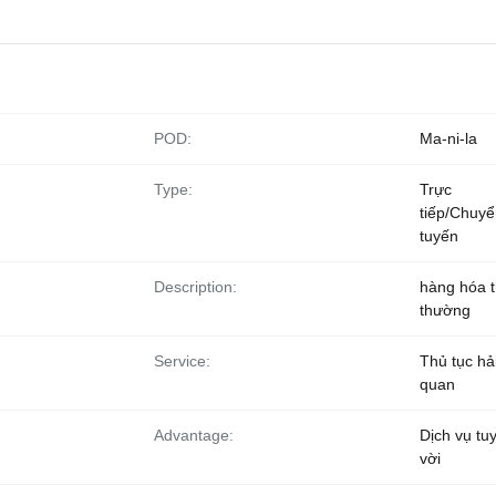
POD:
Ma-ni-la
Type:
Trực
tiếp/Chuy
tuyến
Description:
hàng hóa 
thường
Service:
Thủ tục hả
quan
Advantage:
Dịch vụ tu
vời