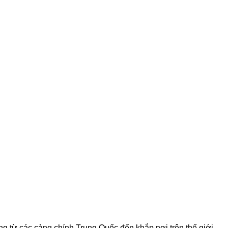
g từ các cảng chính Trung Quốc đến khắp nơi trên thế giới.