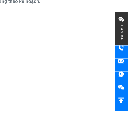
ùng theo kế hoạch..
liên hệ