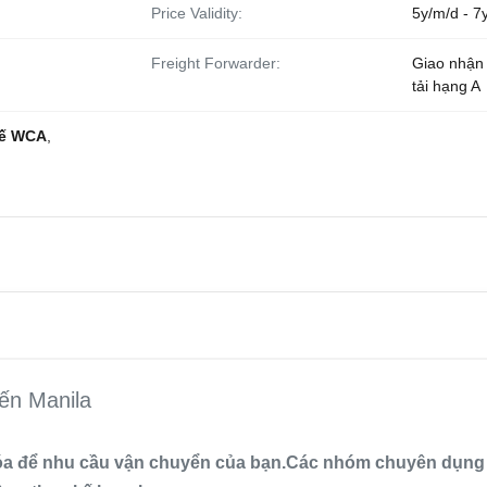
Price Validity:
5y/m/d - 7
Freight Forwarder:
Giao nhận
tải hạng A
tế WCA
,
ến Manila
hóa để nhu cầu vận chuyển của bạn.Các nhóm chuyên dụng