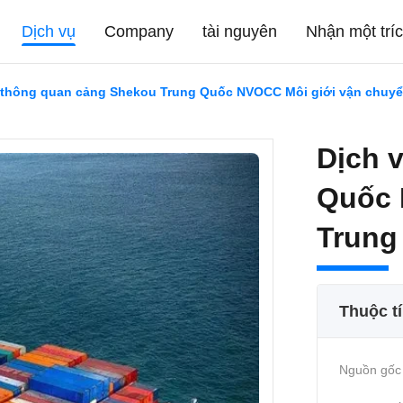
Dịch vụ
Company
tài nguyên
Nhận một trí
 thông quan cảng Shekou Trung Quốc NVOCC Môi giới vận chuy
Dịch 
Quốc 
Trung
Thuộc t
Nguồn gốc 