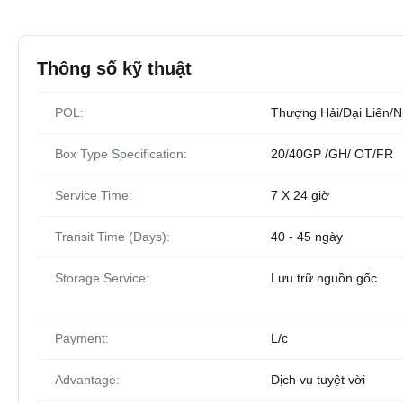
Thông số kỹ thuật
POL:
Thượng Hải/Đại Liên/N
Box Type Specification:
20/40GP /GH/ OT/FR
Service Time:
7 X 24 giờ
Transit Time (Days):
40 - 45 ngày
Storage Service:
Lưu trữ nguồn gốc
Payment:
L/c
Advantage:
Dịch vụ tuyệt vời