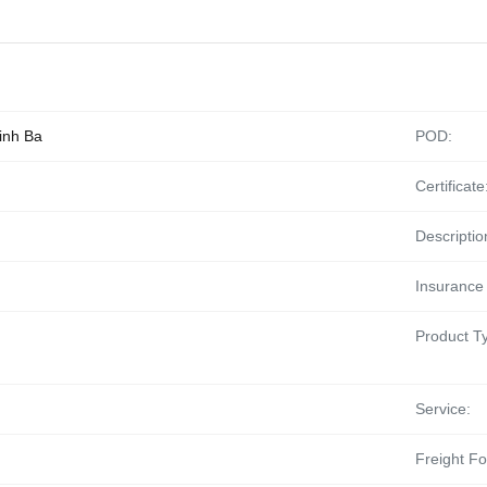
inh Ba
POD:
Certificate
Descriptio
Insurance 
Product T
Service:
Freight F