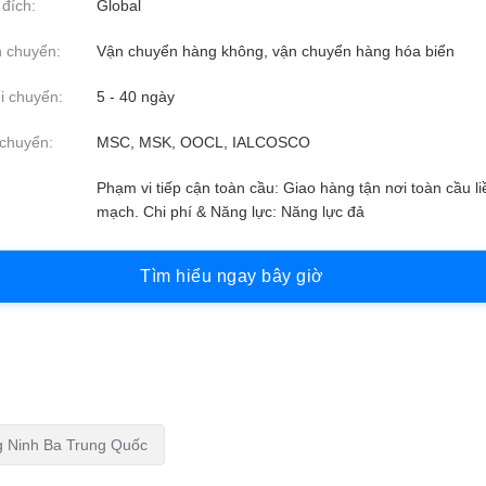
đích:
Global
 chuyển:
Vận chuyển hàng không, vận chuyển hàng hóa biển
i chuyển:
5 - 40 ngày
chuyển:
MSC, MSK, OOCL, IALCOSCO
Phạm vi tiếp cận toàn cầu: Giao hàng tận nơi toàn cầu li
mạch. Chi phí & Năng lực: Năng lực đả
T
ì
m
h
i
ể
u
n
g
a
y
b
â
y
g
i
ờ
g Ninh Ba Trung Quốc