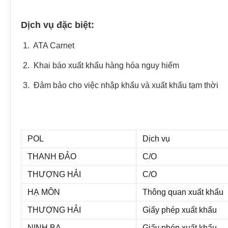
Dịch vụ đặc biệt:
1. ATA Carnet
2. Khai báo xuất khẩu hàng hóa nguy hiểm
3. Đảm bảo cho việc nhập khẩu và xuất khẩu tạm thời
POL
Dịch vụ
THANH ĐẢO
C/O
THƯỢNG HẢI
C/O
HẠ MÔN
Thông quan xuất khẩu
THƯỢNG HẢI
Giấy phép xuất khẩu
NINH BA
Giấy phép xuất khẩu