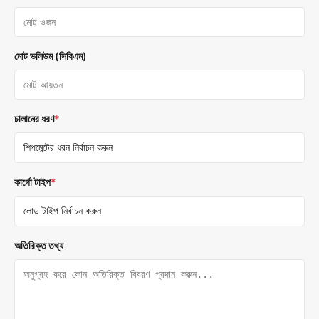
মোট ভলিউম (সিবিএম)
চালানের ধরণ
*
কার্গো টাইপ
*
অতিরিক্ত তথ্য