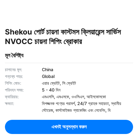
Shekou পোর্ট চায়না কাস্টমস ক্লিয়ারেন্স সার্ভিস
NVOCC চায়না শিপিং ব্রোকার
মূল বৈশিষ্ট্য
চালানের মূল:
China
গন্তব্য শহর:
Global
শিপিং মোড:
এয়ার ফ্রেইট, সি ফ্রেইট
পরিবহন সময়:
5 - 40 দিন
ক্যারিয়ার:
এমএসসি, এমএসকে, ওওসিএল, আইলকোসকো
ক্ষমতা:
বিপজ্জনক পণ্যের পরামর্শ, 24/7 গ্রাহক সহায়তা, স্থানীয়
স্টোরেজ, কাস্টমাইজড প্যাকেজিং এবং লেবেলিং, বি
এখনই অনুসন্ধান করুন