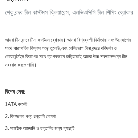
শেকু বন্দর চীন কাস্টমস ক্লিয়ারেন্স, এনভিওসিসি চীন শিপিং ব্রোকার
আমরা চীন বন্দরে চীনা কাস্টমস ব্রোকার। আমরা বিশ্বব্যাপী নির্মাতারা এবং উদ্যোগের
সাথে পারস্পরিক বিশ্বাস গড়ে তুলেছি,এবং বেশিরভাগ চীনা বন্দরে পরিদর্শন ও
কোয়ারেন্টাইন বিভাগের সাথে ব্যাপকভাবে জড়িততাই আমরা উচ্চ দক্ষতাসম্পন্ন চীন
সরবরাহ করতে পারি।
বিশেষ সেবা:
1ATA কার্নেট
2. বিপজ্জনক পণ্য রপ্তানি ঘোষণা
3. সাময়িক আমদানি ও রপ্তানির জন্য গ্যারান্টি