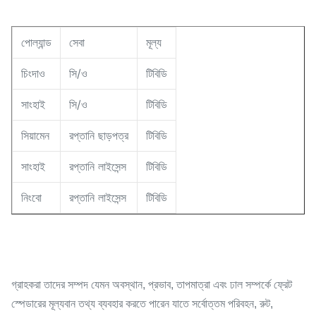
পোল্যান্ড
সেবা
মূল্য
চিংদাও
সি/ও
টিবিডি
সাংহাই
সি/ও
টিবিডি
সিয়ামেন
রপ্তানি ছাড়পত্র
টিবিডি
সাংহাই
রপ্তানি লাইসেন্স
টিবিডি
নিংবো
রপ্তানি লাইসেন্স
টিবিডি
গ্রাহকরা তাদের সম্পদ যেমন অবস্থান, প্রভাব, তাপমাত্রা এবং ঢাল সম্পর্কে ফ্রেট
স্পেডারের মূল্যবান তথ্য ব্যবহার করতে পারেন যাতে সর্বোত্তম পরিবহন, রুট,