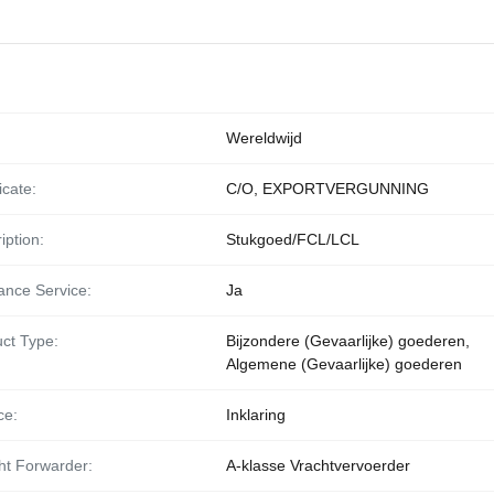
Wereldwijd
icate:
C/O, EXPORTVERGUNNING
iption:
Stukgoed/FCL/LCL
ance Service:
Ja
ct Type:
Bijzondere (Gevaarlijke) goederen,
Algemene (Gevaarlijke) goederen
ce:
Inklaring
ht Forwarder:
A-klasse Vrachtvervoerder