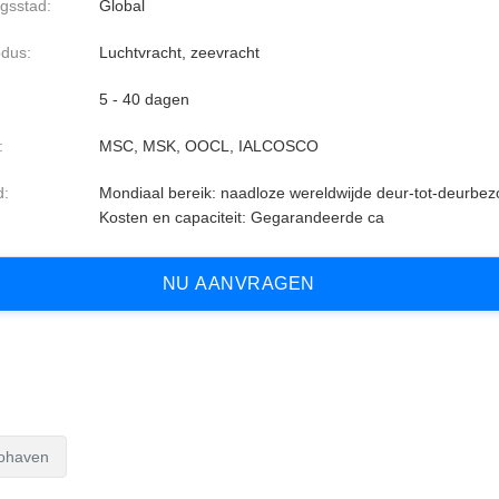
gsstad:
Global
dus:
Luchtvracht, zeevracht
5 - 40 dagen
:
MSC, MSK, OOCL, IALCOSCO
d:
Mondiaal bereik: naadloze wereldwijde deur-tot-deurbez
Kosten en capaciteit: Gegarandeerde ca
N
U
A
A
N
V
R
A
G
E
N
bohaven