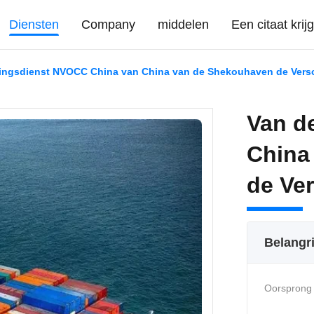
Diensten
Company
middelen
Een citaat krij
aringsdienst NVOCC China van China van de Shekouhaven de Ver
Van d
China
de Ve
Belangr
Oorsprong 