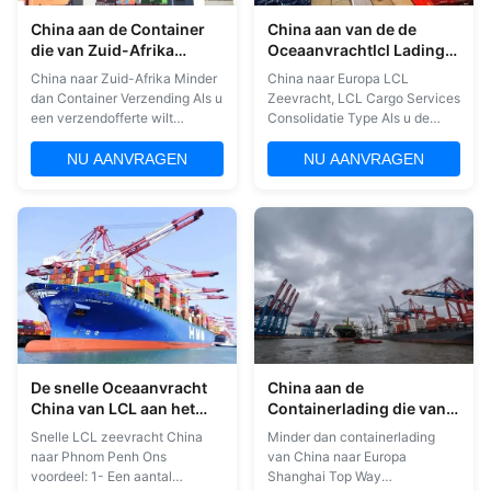
China aan de Container
China aan van de de
die van Zuid-Afrika
Oceaanvrachtlcl Lading
minder dan EXW FOB
van Europa LCL het Type
China naar Zuid-Afrika Minder
China naar Europa LCL
verschepen
van de
dan Container Verzending Als u
Zeevracht, LCL Cargo Services
Dienstenconsolidatie
een verzendofferte wilt
Consolidatie Type Als u de
ontvangen, vertel ons dan de
verzendcitatie wilt krijgen,
volgende verzendinformatie: 1.
geeft u ons dan de volgende
NU AANVRAGEN
NU AANVRAGEN
Goederennamen met HS-code
verzendinformatie: 1Naam van
2. Handelsterm met leverancier
de goederen met H.S. code
is fob of exwork 3.
2De handelsvoorwaarde met
Goederenwaarde 4.
leverancier is fob of exwork. 3.
Laadstad/haven/luchthaven in
Waarde van de goederen 4.
China 5.
Laadstad/haven...
Bestemmingsstad/haven...
De snelle Oceaanvracht
China aan de
China van LCL aan het
Containerlading die van
Overzeese van Phnom
Europa minder dan
Snelle LCL zeevracht China
Minder dan containerlading
Penh LCL Verschepen
EXW/FOB/FCA
naar Phnom Penh Ons
van China naar Europa
verschepen
voordeel: 1- Een aantal
Shanghai Top Way