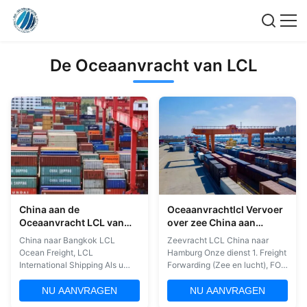
De Oceaanvracht van LCL
China aan de
Oceaanvrachtlcl Vervoer
Oceaanvracht LCL van
over zee China aan
Bangkok LCL het
Hamburg
China naar Bangkok LCL
Zeevracht LCL China naar
Internationale
Ocean Freight, LCL
Hamburg Onze dienst 1. Freight
Verschepen EXW FOB
International Shipping Als u
Forwarding (Zee en lucht), FOB
kleinere vrachtzendingen
& EXW Pick-up en Door-to-
heeft, bekijk dan deze gids om
Door Deliveries. (Door to door,
NU AANVRAGEN
NU AANVRAGEN
alles te weten te komen over
door to port, port to port, port to