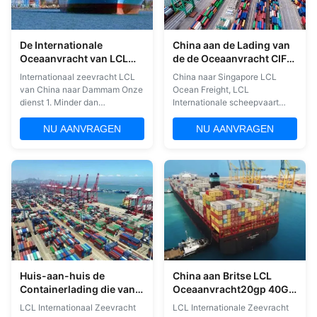
De Internationale
China aan de Lading van
Oceaanvracht van LCL
de de Oceaanvracht CIF
van China aan Dammam
minder dan Container
Internationaal zeevracht LCL
China naar Singapore LCL
van Singapore LCL het
van China naar Dammam Onze
Ocean Freight, LCL
Verschepen
dienst 1. Minder dan
Internationale scheepvaart
containerladingen (LCL). 2.
Ship smart met LCL en krijg je
DDP (leveringsplicht betaald)
goederen snel verplaatst. Je
NU AANVRAGEN
NU AANVRAGEN
en DDU (leveringsplicht niet
hoeft niet te wachten op een
betaald) 3Van haven tot haven,
volle container lading. Onze
van deur tot deur. 4. Boekingen
LCL hubs bieden onberispelijke
en planning voorafgaand aan
connectiviteit en de snelste
de verzending; 5- regelingen
turnaroundZodat uw zendingen
voor het ...
onmiddellijk kunnen ...
Huis-aan-huis de
China aan Britse LCL
Containerlading die van
Oceaanvracht20gp 40GP
LCL minder dan van
LCL Container het
LCL Internationaal Zeevracht
LCL Internationale Zeevracht
China aan Aqaba
Verschepen