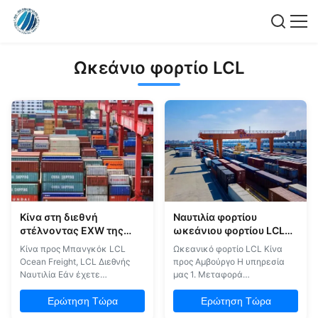
Ωκεάνιο φορτίο LCL
Κίνα στη διεθνή
Ναυτιλία φορτίου
στέλνοντας EXW της
ωκεάνιου φορτίου LCL
Μπανγκόκ LCL ΑΛΥΣΊΔΑ
Κίνα στο Αμβούργο
Κίνα προς Μπανγκόκ LCL
Ωκεανικό φορτίο LCL Κίνα
ΡΟΛΟΓΙΟΎ ωκεάνιου
Ocean Freight, LCL Διεθνής
προς Αμβούργο Η υπηρεσία
φορτίου LCL
Ναυτιλία Εάν έχετε
μας 1. Μεταφορά
μικρότερες αποστολές
εμπορευμάτων (θαλάσσια και
φορτίου, ρίξτε μια ματιά σε
αεροπορική), FOB & EXW
Ερώτηση Τώρα
Ερώτηση Τώρα
αυτόν τον οδηγό για να μάθετε
παραλαβή και παράδοση από