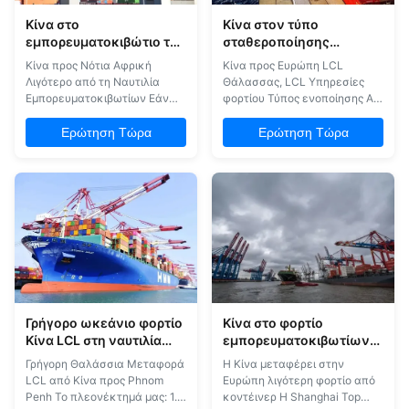
Κίνα στο
Κίνα στον τύπο
εμπορευματοκιβώτιο της
σταθεροποίησης
Νότιας Αφρικής λιγότερο
υπηρεσιών φορτίου
Κίνα προς Νότια Αφρική
Κίνα προς Ευρώπη LCL
από που στέλνει τη
ωκεάνιου φορτίου LCL
Λιγότερο από τη Ναυτιλία
Θάλασσας, LCL Υπηρεσίες
ΑΛΥΣΊΔΑ ΡΟΛΟΓΙΟΎ
της Ευρώπης LCL
Εμπορευματοκιβωτίων Εάν
φορτίου Τύπος ενοποίησης Αν
EXW
θέλετε να λάβετε την
θέλετε να πάρετε την
προσφορά αποστολής,
προσφορά αποστολής,
Ερώτηση Τώρα
Ερώτηση Τώρα
παρακαλούμε ενημερώστε
παρακαλούμε να μας πείτε τα
μας για τις παρακάτω
παρακάτω στοιχεία
πληροφορίες αποστολής: 1.
αποστολής: 1Ονομασίες
Ονόματα εμπορευμάτων με
εμπορευμάτων με κωδικό H.S.
κωδικό Ε.Σ. 2. Όρος εμπορίου
2Ο εμπορικός όρος με τον
με τον προμηθευτή είναι fob ή
προμηθευτή είναι fob ή exwork
exwork 3. Αξία εμπορευμάτων
3. Αξία των αγαθών 4. Πόλη
4. Πόλ...
φόρτωσης...
Γρήγορο ωκεάνιο φορτίο
Κίνα στο φορτίο
Κίνα LCL στη ναυτιλία
εμπορευματοκιβωτίων
θάλασσας της Πνομ
της Ευρώπης λιγότερο
Γρήγορη Θαλάσσια Μεταφορά
Η Κίνα μεταφέρει στην
Πενχ LCL
από που στέλνει EXW/τη
LCL από Κίνα προς Phnom
Ευρώπη λιγότερη φορτίο από
ΑΛΥΣΊΔΑ ΡΟΛΟΓΙΟΎ/FCA
Penh Το πλεονέκτημά μας: 1.
κοντέινερ Η Shanghai Top