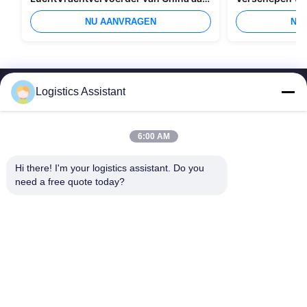
Manilla
Overzees
NU AANVRAGEN
NU
Logistics Assistant
6:00 AM
Kies ons en je zult ons nooit vergeten
Hi there! I'm your logistics assistant. Do you 
need a free quote today?
Snelle links
Neem contact met ons op
Thuis
E-mail:
logisticte@maoyt.com
Diensten
Telefoon:
0086-400 112 6656-11
Over Ons
Volg ons.
Nieuws