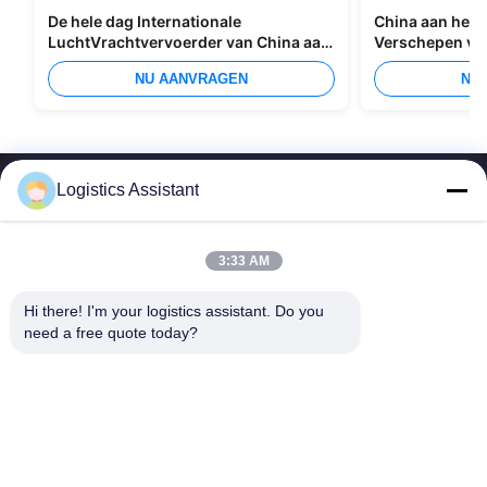
De hele dag Internationale
China aan het I
LuchtVrachtvervoerder van China aan
Verschepen va
Manilla
Overzees
NU AANVRAGEN
NU
Logistics Assistant
3:33 AM
Kies ons en je zult ons nooit vergeten
Hi there! I'm your logistics assistant. Do you 
need a free quote today?
Snelle links
Neem contact met ons op
Thuis
E-mail:
logisticte@maoyt.com
Diensten
Telefoon:
0086-400 112 6656-11
Over Ons
Volg ons.