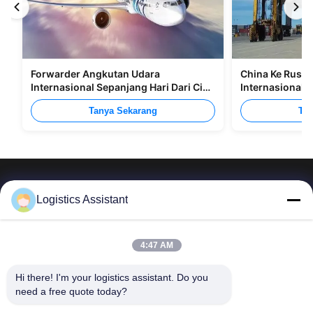
Forwarder Angkutan Udara
China Ke Rusia
Internasional Sepanjang Hari Dari Cina
Internasional M
Ke Manila
Tanya Sekarang
Tan
Logistics Assistant
Pilih kami dan Anda tidak akan pernah melupakan
4:47 AM
kami
Hi there! I'm your logistics assistant. Do you 
need a free quote today?
Tautan cepat
Hubungi Kami