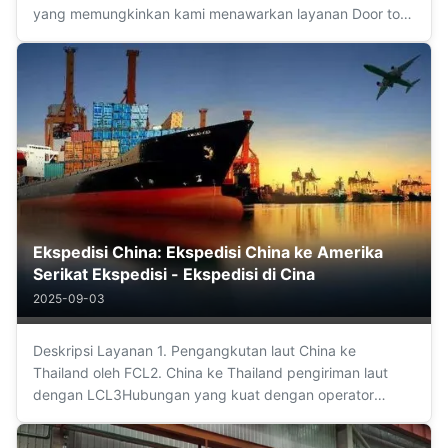
yang memungkinkan kami menawarkan layanan Door to
Door (laut, darat, udara) dengan kepercayaan dan
jaminan maksimal. Kami menyederhanakan operasi dari
asal ke tujuan dengan menjadi satu-satunya ...
Ekspedisi China: Ekspedisi China ke Amerika
Serikat Ekspedisi - Ekspedisi di Cina
2025-09-03
Deskripsi Layanan 1. Pengangkutan laut China ke
Thailand oleh FCL2. China ke Thailand pengiriman laut
dengan LCL3Hubungan yang kuat dengan operator
kapal4. Transportasi multi-modal5. Penghapusan bea
cukai dan deklarasi bea cukai di POL6. 7x24 jam jawaban