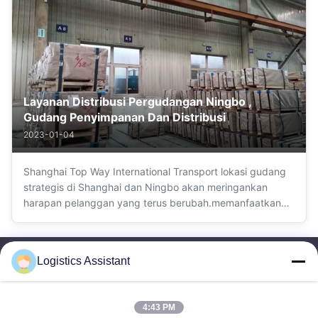
cepat7Layanan Pintu ke Pintu
Layanan Distribusi Pergudangan Ningbo ,
Gudang Penyimpanan Dan Distribusi
2023-01-04
Shanghai Top Way International Transport lokasi gudang
strategis di Shanghai dan Ningbo akan meringankan
harapan pelanggan yang terus berubah.memanfaatkan
perjanjian perdagangan internasional, mengelola
pertumbuhan dan meningkatkan pengalaman pelanggan
Anda dengan Shanghai Top Way International ...
Logistics Assistant
4:43 PM