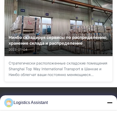
оформление и декларирование в порту отправления
(POL) 6. Быстр...
Нинбо складируя сервисы по распределению,
хранение склада и распределение
2023-01-04
Стратегически расположенные складские помещения
Shanghai Top Way International Transport в Шанхае и
Нинбо облегчат ваши постоянно меняющиеся
ожидания клиентов. Уменьшите сложность и затраты,
используйте преимущества международных торговых
соглашений, управляйте ростом и улучшайте качество
обслуживан...
Logistics Assistant