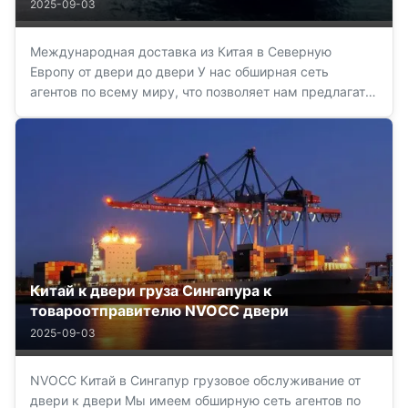
международному грузя
2025-09-03
Международная доставка из Китая в Северную
Европу от двери до двери У нас обширная сеть
агентов по всему миру, что позволяет нам предлагать
услугу «от двери до двери» (море, дорога, воздух) с
максимальной надежностью и гарантией. Мы
упрощаем операцию от пункта отправления до пункта
назначения, являя...
Китай к двери груза Сингапура к
товароотправителю NVOCC двери
2025-09-03
NVOCC Китай в Сингапур грузовое обслуживание от
двери к двери Мы имеем обширную сеть агентов по