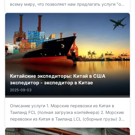
всему миру, что позволяет нам предлагать услуги "от
двери к двери" (морское, автомобильное, воздушное)
с максимальной степенью надежности и гарантии.Мы
упрощаем операцию от источника до пункта
назначения, ...
Китайские экспедиторы: Китай в США
экспедитор - экспедитор в Китае
2025-09-03
Описание услуги 1. Морские перевозки из Китая в
Таиланд FCL (полная загрузка контейнера) 2. Морские
перевозки из Китая в Таиланд LCL (сборные грузы) 3.
Прочные отношения с судоходными компаниями 4.
Мультимодальные перевозки 5. Таможенное