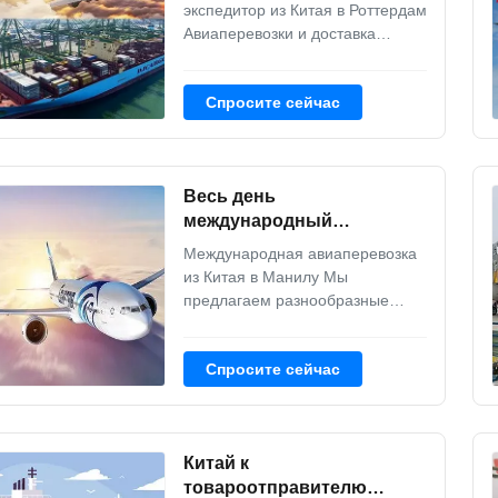
перевозимого самолетами
экспедитор из Китая в Роттердам
груза
Авиаперевозки и доставка
авиагрузов актуальны для
транспортировки небольших
Спросите сейчас
партий товаров, грузов,
документов, ценных бумаг в
небольших объемах. Например:
электроника, оборудование,
Весь день
одежда, запчасти для
автомобилей, аксессуары,
международный
осветительное ...
товароотправитель
Международная авиаперевозка
перевозимого самолетами
из Китая в Манилу Мы
груза от Китая к Маниле
предлагаем разнообразные
доступные варианты
авиаперевозок, которые могут
Спросите сейчас
быть персонализированы в
соответствии с вашими
потребностями
доставки.Специализированные
Китай к
глобальные команды
отслеживают авиаперевозки 24
товароотправителю