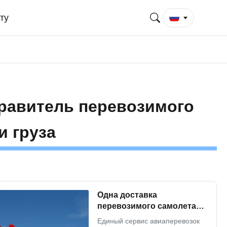
ту
равитель перевозимого
и груза
Одна доставка
перевозимого самолетами
груза обслуживания стопа
Единый сервис авиаперевозок