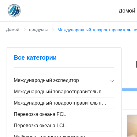
Домой
Домой
продукты
Международный товароотправитель пе
Все категории
Международный экспедитор
Импорт экспорта товароотправителя
Международный товароотправитель перевозки океана
Дверь к товароотправителю двери
Китай складируя обслуживание
Международный товароотправитель перевозимого самолетами груза
Перевозка океана FCL
Перевозка океана LCL
Multimodal товарные движения