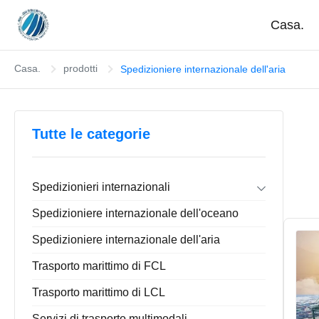
Casa.
Casa.
prodotti
Spedizioniere internazionale dell'aria
Tutte le categorie
Spedizionieri internazionali
Importazione dell'esportazione dello spedizioniere
Spedizioniere internazionale dell'oceano
Spedizioniere di porta in porta
La Cina che immagazzina servizio
Spedizioniere internazionale dell'aria
Trasporto marittimo di FCL
Trasporto marittimo di LCL
Servizi di trasporto multimodali