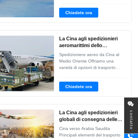
ad aeroporto 2. Da aeroporto a
porta 3. Noleggi 4.
Chiedete ora
Consolidamento 5. Da porta ad
aeroporto Servizi inclusi 1.
Regolamenti governativi 2.
Requisiti doganali 3.
La Cina agli spedizionieri
Documentazione 4. Iniziative di
sicurezza Forniamo ...
aeromarittimi dello
spedizioniere di trasporto
Spedizioniere aereo da Cina al
dell'aria di Medio Oriente
Medio Oriente Offriamo una
varietà di opzioni di trasporto
aereo a prezzi accessibili che
possono essere personalizzati per
Chiedete ora
le vostre esigenze di
spedizione.squadre globali
dedicate monitorano le spedizioni
aeree 24 ore su 24, 7 giorni su 7,
La Cina agli spedizionieri
contatto
per assicurarsi che il ...
globali di consegna delle
merci aviotrasportate degli
Cina verso Arabia Saudita
spedizionieri dell'aria
Principali elementi del trasporto