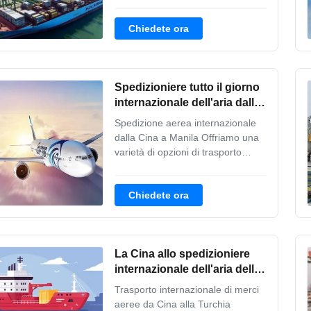
per il trasporto di merci, lotti,
documenti, titoli di piccole
Chiedete ora
dimensioni su base volumetrica.
Ad esempio: elettronica,
attrezzature, vestiti, pezzi di
ricambio per auto, accessori,
Spedizioniere tutto il giorno
illuminotecnic...
internazionale dell'aria dalla
Cina a Manila
Spedizione aerea internazionale
dalla Cina a Manila Offriamo una
varietà di opzioni di trasporto
aereo convenienti che possono
essere personalizzate in base alle
Chiedete ora
tue esigenze di spedizione. I nostri
team globali proattivi e dedicati
monitorano le spedizioni aeree 24
ore su 24, 7 giorni su 7, per ...
La Cina allo spedizioniere
internazionale dell'aria della
Turchia per frutta
Trasporto internazionale di merci
fresca/valori/alimento
aeree da Cina alla Turchia