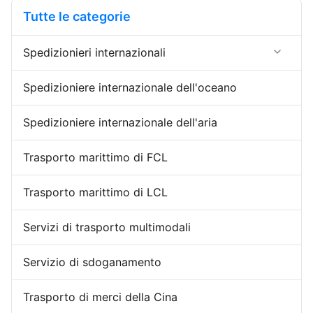
traslochi di effetti personali 5.
Prezzo competitivo 2Un team
Tutte le categorie
Tempi di arrivo ritardati 6. ...
di assistenza professionale. 3-
cooperazione ...
Spedizionieri internazionali
Importazione dell'esportazione dello
Spedizioniere internazionale dell'oceano
spedizioniere
Spedizioniere internazionale dell'aria
Spedizioniere di porta in porta
La Cina che immagazzina servizio
Trasporto marittimo di FCL
Trasporto marittimo di LCL
Servizi di trasporto multimodali
Servizio di sdoganamento
Trasporto di merci della Cina