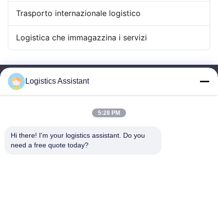
Trasporto internazionale logistico
Logistica che immagazzina i servizi
Logistics Assistant
5:28 PM
Sceglici e non ci dimenticherai mai.
Hi there! I'm your logistics assistant. Do you 
need a free quote today?
Collegamenti rapidi
Contattaci
Casa.
E-mail:
logisticte@maoyt.com
Servizi
Tel:
0086-400 112 6656-11
Chi Siamo
Seguiteci.