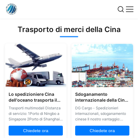
Trasporto di merci della Cina
Lo spedizioniere Cina
Sdoganamento
dell'oceano trasporta il
internazionale della Cina
trasporto Qingdao
dello spedizioniere del
Trasporti multimodali Distanza
DG Cargo - Spedizionieri
Ningbo a mondiale
carico della DG
di servizio: 1Porto di Ningbo a
internazionali, sdoganamento
Singapore 2Porto di Shanghai a
cinese Il nostro vantaggio:
Singapore 3Porto Shekou per
1Risolvere alcuni problemi di
l'Indonesia. 4- Porto di Qingdao
trasporto di merci sensibili
Chiedete ora
Chiedete ora
per la Russia. Perche' ha scelto
2Tempo di trasporto più breve e