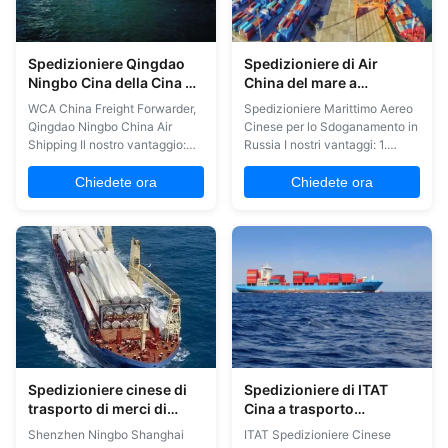
Spedizioniere Qingdao
Spedizioniere di Air
Ningbo Cina della Cina di
China del mare a
trasporto di merci di WCA
sdoganamento della
WCA China Freight Forwarder,
Spedizioniere Marittimo Aereo
Cina
Russia
Qingdao Ningbo China Air
Cinese per lo Sdoganamento in
Shipping Il nostro vantaggio:
Russia I nostri vantaggi: 1.
1Fornire tariffe di trasporto
Fornire tariffe competitive per il
marittimo e aereo competitivi
trasporto marittimo e aereo
Chiedete ora
Chiedete ora
dalla Cina al mondo. 2-
dalla Cina a tutto il mondo. 2.
addebitare agli spedizionieri
Addebitare agli spedizionieri
una tariffa locale competitiva in
una tariffa locale competitiva in
base alle condizioni FOB per
base ai termini FOB per evitare
evitare reclami da parte loro. ...
reclami da parte ...
Spedizioniere cinese di
Spedizioniere di ITAT
trasporto di merci di
Cina a trasporto
Shenzhen Ningbo
dell'aereo da trasporto
Shenzhen Ningbo Shanghai
ITAT Spedizioniere Cinese
Shanghai Qingdao Cina
dell'oceano di U.S.A. dalla