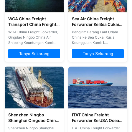
WCA China Freight
Sea Air China Freight
Transport China Freight
Forwarder Ke Bea Cukai
Forwarder Qingdao
Rusia
WCA China Freight Forwarder,
Pengirim Barang Laut Udara
Ningbo China
Qingdao Ningbo China Air
China ke Bea Cukai Rusia
Shipping Keuntungan Kami:
Keunggulan Kami: 1.
1Menyediakan tarif pengiriman
Memberikan tarif pengiriman
laut dan udara yang kompetitif
laut dan udara yang kompetitif
Tanya Sekarang
Tanya Sekarang
dari China ke seluruh dunia.
dari China ke seluruh dunia. 2.
2Mengambil biaya lokal yang
Membebankan biaya lokal
kompetitif dari pengirim dalam
yang kompetitif kepada
kondisi FOB untuk menghindari
pengirim barang dengan
keluhan dari mereka.
ketentuan FOB untuk
3Layanan gudang ...
menghindari keluhan dari
mereka. 3. Layanan ...
Shenzhen Ningbo
ITAT China Freight
Shanghai Qingdao China
Forwarder Ke USA Ocean
Freight Transport
Air Freight Shipping Dari
Shenzhen Ningbo Shanghai
ITAT China Freight Forwarder
Chinese Freight
China Ke USA