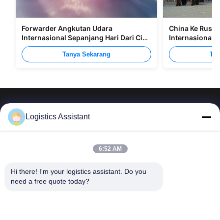
Forwarder Angkutan Udara
China Ke Rusia
Internasional Sepanjang Hari Dari Cina
Internasional M
Ke Manila
Tanya Sekarang
Tan
Logistics Assistant
Pilih kami dan Anda tidak akan pernah melupakan
6:52 AM
kami
Hi there! I'm your logistics assistant. Do you 
need a free quote today?
Tautan cepat
Hubungi Kami
Beranda
Surel:
logisticte@maoyt.com