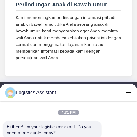
Perlindungan Anak di Bawah Umur
Kami mementingkan perlindungan informasi pribadi
anak di bawah umur. Jika Anda seorang anak di
bawah umur, kami menyarankan agar Anda meminta
wali Anda untuk membaca kebijakan privasi ini dengan
cermat dan menggunakan layanan kami atau
memberikan informasi kepada kami dengan
persetujuan wali Anda.
Logistics Assistant
4:31 PM
Pilih kami dan Anda tidak akan pernah melupakan kami
Hi there! I'm your logistics assistant. Do you 
need a free quote today?