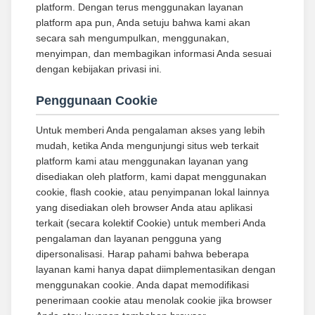
platform. Dengan terus menggunakan layanan
platform apa pun, Anda setuju bahwa kami akan
secara sah mengumpulkan, menggunakan,
menyimpan, dan membagikan informasi Anda sesuai
dengan kebijakan privasi ini.
Penggunaan Cookie
Untuk memberi Anda pengalaman akses yang lebih
mudah, ketika Anda mengunjungi situs web terkait
platform kami atau menggunakan layanan yang
disediakan oleh platform, kami dapat menggunakan
cookie, flash cookie, atau penyimpanan lokal lainnya
yang disediakan oleh browser Anda atau aplikasi
terkait (secara kolektif Cookie) untuk memberi Anda
pengalaman dan layanan pengguna yang
dipersonalisasi. Harap pahami bahwa beberapa
layanan kami hanya dapat diimplementasikan dengan
menggunakan cookie. Anda dapat memodifikasi
penerimaan cookie atau menolak cookie jika browser