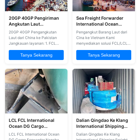
20GP 40GP Pengiriman
Sea Freight Forwarder
Angkutan Laut
International Ocean
Internasional Dari Cina Ke
Freight Forwarder Dari
20GP 40GP Pengangkutan
Pengangkut Barang Laut dari
Pakistan
Cina ke Vietnam
Laut dari China ke Pakistan
Cina ke Vietnam Kami
Jangkauan layanan: 1. FCL
menyediakan solusi FCL/LCL
(Full Container Load) 2. LCL
lengkap untuk NVOCC dan
(Less Than Container Load) 3/
layanan penuh pengiriman
Tanya Sekarang
Tanya Sekarang
Patah Bulk. 4. Piagam penuh
kargo laut untuk perdagangan
atau sebagian 5Opsi Waktu
global, termasuk:
Pengiriman Termasuk Pintu ke
1Memanfaatkan kekuatan
Pintu Keuntungan kita
pembelian jaringan global kami
Keamanan Dijamin Kami
melalui pengadaan terpusat di
berpengalaman dan profesional
jalur perdagangan
dan ...
2Penyediaan opsi dan ...
LCL FCL International
Dalian Qingdao Ke Klang
Ocean DG Cargo
International Shipping
Forwarder Nansha
Freight Forwarder By Sea
LCL FCL International Ocean
Dalian Qingdao Ke Klang
Yantian Ke India
DG Cargo Forwarder Nansha
International Shipping Freight