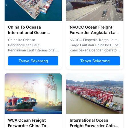
POL ...
China To Odessa
NVOCC Ocean Freight
International Ocean
Forwarder Angkutan Laut
Freight Forwarder
Dari China Ke Dubai
China ke Odessa
NVOCC Ekspedisi Kargo Laut,
International Ocean
Pengangkutan Laut,
Kargo Laut dari China ke Dubai
Shipping
Pengiriman Laut Internasional
Kami bekerja dengan operator
Layanan 1Rentang lengkap
terbaik dari seluruh dunia untuk
layanan pengiriman barang laut
menawarkan ruang yang paling
Tanya Sekarang
Tanya Sekarang
yang mencakup solusi
aman dan harga yang
pengiriman barang laut masuk,
kompetitif untuk semua
keluar dan perdagangan silang
kebutuhan pengiriman
FCL / LCL 2. Layanan
Anda.dan mengelola semua
angkutan udara termasuk
dokumen impor/ekspor dari
General Cargo, DG, Project
Cina . Layanan yang kami
Logistics untuk berbagai ...
tawarkan ...
WCA Ocean Freight
International Ocean
Forwarder China To
Freight Forwarder China