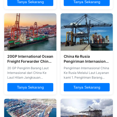
barang ke Thailand; 2. Layanan
dari pelabuhan utama China,
Tanya Sekarang
Tanya Sekarang
pergudangan & LCL di
pengiriman ke Bangkok.Saat
pelabuhan lokal China; 3.
mengirim dengan kami, Anda
Transportasi trailer darat di
mendapatkan keuntungan dari
pelabuhan lokal China; 4.
tindak lanjut yang konstan
Transportasi multi-moda ke
selama seluruh proses.Satu
Seluruh Dunia; 5. Pembersihan
penasihat dari staf kami akan ...
pabean dan ...
20GP International Ocean
China Ke Rusia
Freight Forwarder China
Pengiriman Internasional
Ke Laut Hitam
Melalui Laut
20 GP Pengirim Barang Laut
Pengiriman Internasional China
Internasional dari China Ke
Ke Rusia Melalui Laut Layanan
Laut Hitam Jangkauan
kami 1. Pengiriman Barang
layanan: 1. FCL (Full Container
(Laut dan Udara) 2. Pengiriman
Load) 2. LCL (Less Than
& Konsultasi Proyek 3.
Tanya Sekarang
Tanya Sekarang
Container Load) 3. Break Bulk
Brokerage Pengiriman, Charter
4. Full atau Part Charters 5.
4. Kontainer penuh & kargo
Opsi Istilah Pengiriman
curah 5. Transportasi Darat 6.
Termasuk Door to Door 6.
Pergudangan 7. Pembersihan
Jadwal Pelayaran Reguler &
Bea Cukai 8. Dokumentasi 9.
Andal Terminal ke Terminal
Asuransi ...