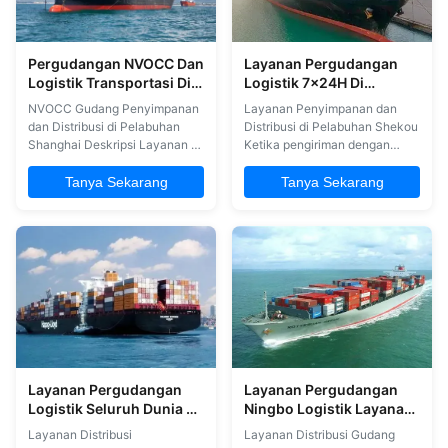
Pergudangan NVOCC Dan
Layanan Pergudangan
Logistik Transportasi Di
Logistik 7x24H Di
Pelabuhan Shanghai
Pelabuhan Shekou
NVOCC Gudang Penyimpanan
Layanan Penyimpanan dan
dan Distribusi di Pelabuhan
Distribusi di Pelabuhan Shekou
Shanghai Deskripsi Layanan 1.
Ketika pengiriman dengan
Pengiriman (Dari Seluruh
kami, Anda mendapat manfaat
China) 2. Deklarasi Bea Cukai
dari tindak lanjut konstan
Tanya Sekarang
Tanya Sekarang
3. Layanan penyimpanan 4.
sepanjang seluruh proses.
Layanan pemesanan 5.
Seorang penasihat dari staf
Penilaian risiko kargo
kami akan secara pribadi
Keuntungan kami:
mengurus pengiriman Anda dari
1Menyelesaikan beberapa
awal sampai akhir,memastikan
masalah transportasi kargo
transparansi penuh dan ...
yang sensitif 2Waktu ...
Layanan Pergudangan
Layanan Pergudangan
Logistik Seluruh Dunia Di
Ningbo Logistik Layanan
Pelabuhan Qingdao
Distribusi Pergudangan
Layanan Distribusi
Layanan Distribusi Gudang