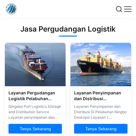
Jasa Pergudangan Logistik
Layanan Pergudangan
Layanan Penyimpanan
Logistik Pelabuhan
dan Distribusi
Qingdao Layanan
Pergudangan Di
Qingdao Port Logistics Storage
Layanan Penyimpanan dan
Penyimpanan Dan
Pelabuhan Ningbo
and Distribution Service
Distribusi Di Pelabuhan Ningbo
Distribusi
Layanan penyimpanan dan
Deskripsi Layanan 1.
distribusi Keuntungan kami: 1.
Pergudangan 2. Penyimpanan
Manajemen gudang total 2.
3. Kontainer isian 4Kemasan 5.
Tanya Sekarang
Tanya Sekarang
Pengolahan masuk dan keluar
Pelabelan 6. Distribusi