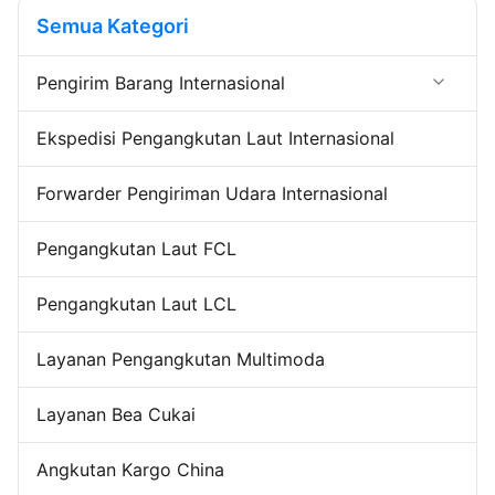
mengurus pengiriman Anda dari
mengurus pengiriman Anda dari
Semua Kategori
awal sampai akhir,memastikan
awal sampai akhir,memastikan
transparansi penuh dan kontak
transparansi penuh dan ...
...
Pengirim Barang Internasional
Forwarder Ekspor Impor
Ekspedisi Pengangkutan Laut Internasional
Pengiriman dari Pintu ke Pintu
Layanan Pergudangan Cina
Forwarder Pengiriman Udara Internasional
Pengangkutan Laut FCL
Pengangkutan Laut LCL
Layanan Pengangkutan Multimoda
Layanan Bea Cukai
Angkutan Kargo China