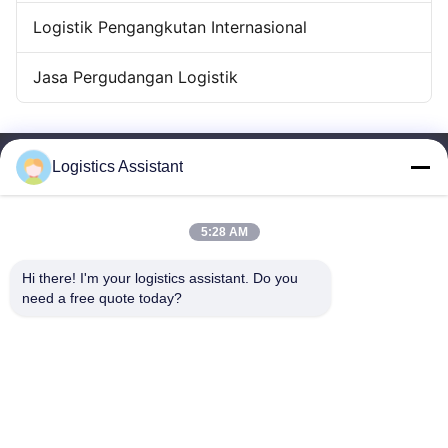
Logistik Pengangkutan Internasional
Jasa Pergudangan Logistik
Logistics Assistant
5:28 AM
Pilih kami dan Anda tidak akan pernah melupakan kami
Hi there! I'm your logistics assistant. Do you 
need a free quote today?
Tautan cepat
Hubungi Kami
Beranda
Surel:
logisticte@maoyt.com
Layanan
Tel:
0086-400 112 6656-11
Tentang Kami
Ikuti kami.