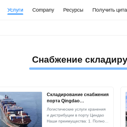
Услуги
Company
Ресурсы
Получить цита
Снабжение складир
Складирование снабжения
порта Qingdao
обслуживает хранение и
Логистические услуги хранения
сервис по распределению
и дистрибуции в порту Циндао
Наши преимущества: 1. Полное