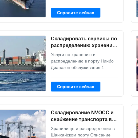
управление складом 2.
Обработка входящих и
Спросите сейчас
исходящих грузов с поддержкой
бэк-офиса 3. Зоны приемки,
хранения и упаковки 4. Тяжелые
и промышленные грузы 5.
Складировать сервисы по
Решения для комплектации,
упаковки и отгрузки Описание
распределению хранения
ус...
в порте Нинбо
Услуги по хранению и
распределению в порту Нинбо
Диапазон обслуживания 1.
Посылка (из всего Китая) 2.
Таможенная декларация 3.
Спросите сейчас
Услуги по хранению 4. Услуга
бронирования Наши
преимущества: 1- Решить
некоторые чувствительные
Складирование NVOCC и
проблемы с грузоперевозками.
2Сокращение времени
снабжение транспорта в
транспортировки и повышение
порте Шанхая
Хранилище и распределение в
...
Шанхайском порту Описание