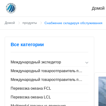
Домой
Домой
продукты
Снабжение складируя обслуживания
Все категории
Международный экспедитор
Импорт экспорта товароотправителя
Международный товароотправитель перевозки океана
Дверь к товароотправителю двери
Китай складируя обслуживание
Международный товароотправитель перевозимого самолетами груза
Перевозка океана FCL
Перевозка океана LCL
Multimodal товарные движения