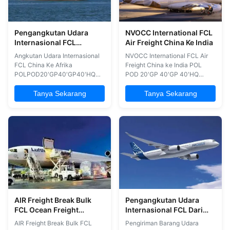
Pengangkutan Udara
NVOCC International FCL
Internasional FCL
Air Freight China Ke India
Pengangkutan Laut China
Angkutan Udara Internasional
NVOCC International FCL Air
Ke Afrika CIF
FCL China Ke Afrika
Freight China ke India POL
POLPOD20'GP40'GP40'HQCARRIERWAKTU
POD 20'GP 40'GP 40'HQ
TRASITSHANGHAIMOMBASATBDTBDTBDWHL20-
Pengangkut Waktu Transit
35 HariQINGDAOPORT
Shanghai Chennai TBD TBD
Tanya Sekarang
Tanya Sekarang
LOUISTBDTBDTBDMSC20-35
TBD MSC 20-30 hari Qingdao
HariQINGDAODURBANTBDTBDTBDCMA
CHITTAGONG TBD TBD TBD
CGM20-35
MSC 20-30 hari Qingdao
HariQINGDAOCAPE
Chennai TBD TBD TBD CMA
TOWNTBDTBDTBDCOSCO20-
CGM 20-30 hari Qingdao NEW
35 HariSHANGHAICAPE
DELHI TBD TBD TBD COSCO
TOWNTBDTBDTBDWHL20-35
20-30 hari Shanghai NEW ...
HariSHANGHAIPORT ...
AIR Freight Break Bulk
Pengangkutan Udara
FCL Ocean Freight
Internasional FCL Dari
Ningbo Shanghai Ke
Cina Ke Malaysia
AIR Freight Break Bulk FCL
Pengiriman Barang Udara
Kanada