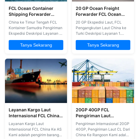
FCL Ocean Container
20 GP Ocean Freight
Shipping Forwarder
Forwarder FCL Ocean
China Ke Timur Tengah
Freight China Ke Turki
China ke Timur Tengah FCL
20 GP Ekspedisi Laut, FCL
Kontainer Samudra Pengiriman
Pengangkutan Laut China ke
Ekspedisi Deskripsi Layanan 1.
Turki Deskripsi Layanan 1.
Pengangkutan laut China ke
Pengangkutan laut China ke
Turki dengan FCL2. China ke
Thailand oleh FCL2. China ke
Tanya Sekarang
Tanya Sekarang
Turki pengiriman laut dengan
Thailand pengiriman laut
LCL3Hubungan yang kuat
dengan LCL3Hubungan yang
dengan operator kapal4.
kuat dengan operator kapal4.
Transportasi multi-modal5.
Transportasi multi-modal5.
Penghapusan bea cukai dan
Penghapusan bea cukai dan
deklarasi bea cukai di POL6. ...
deklarasi bea cukai di POL6. ...
Layanan Kargo Laut
20GP 40GP FCL
Internasional FCL China
Pengiriman Laut
Ke USA FCL
Internasional Dari Cina Ke
Layanan Kargo Laut
Pengiriman Internasional 20GP
Rangoon
Internasional FCL China Ke AS
40GP, Pengiriman Laut CL Dari
Kami adalah pengirim barang
China Ke Rangoon Kami adalah