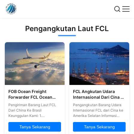
Pengangkutan Laut FCL
FOB Ocean Freight
FCL Angkutan Udara
Forwarder FCL Ocean
Internasional Dari Cina Ke
Freight Dari China Ke
Amerika Selatan
Pengiriman Barang Laut FCL
Pengangkutan Barang Udara
Brazil
Dari China Ke Brasil
Internasional FCL dari Cina ke
Keunggulan Kami: 1.
Amerika Selatan Informasi
Pengalaman pengiriman udara
yang kita butuhkan 1. POL &
lebih dari 10 tahun 2.
POD 2Jumlah 3. FOB atau EXW
Tanya Sekarang
Tanya Sekarang
Hubungan yang kuat dengan
4Detil kargo. 5Tanggal siap