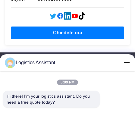
Chiedete ora
Logistics Assistant
3:09 PM
Sceglici e non ci dimenticherai mai.
Hi there! I'm your logistics assistant. Do you 
need a free quote today?
Collegamenti rapidi
Contattaci
Casa.
E-mail:
logisticte@maoyt.com
Servizi
Tel:
0086-400 112 6656-11