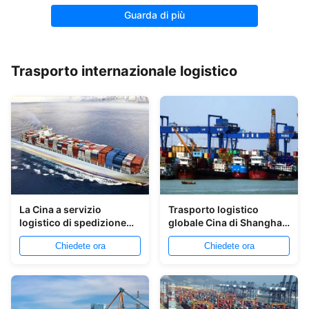
Guarda di più
Trasporto internazionale logistico
La Cina a servizio
Trasporto logistico
logistico di spedizione
globale Cina di Shanghai
globale logistico del
a Jordan Sea Freight
Chiedete ora
Chiedete ora
trasporto internazionale
Forwarder
di Europa