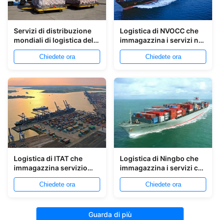
Servizi di distribuzione
Logistica di NVOCC che
mondiali di logistica del
immagazzina i servizi nei
magazzino nel porto di
porti della Cina
Chiedete ora
Chiedete ora
Qingdao
Logistica di ITAT che
Logistica di Ningbo che
immagazzina servizio
immagazzina i servizi che
che immagazzina
immagazzinano i servizi
Chiedete ora
Chiedete ora
servizio di distribuzione
di distribuzione
nel porto di Yantian
Guarda di più