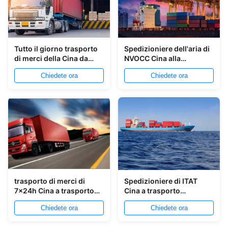
Tutto il giorno trasporto
Spedizioniere dell'aria di
di merci della Cina da
NVOCC Cina alla
tutte le regioni a tutti i
consegna tempestiva
Chiedete ora
Chiedete ora
porti
veloce dell'India
trasporto di merci di
Spedizioniere di ITAT
7x24h Cina a trasporto
Cina a trasporto
aeromarittimo
dell'aereo da trasporto
Chiedete ora
Chiedete ora
BRITANNICO dalla Cina
dell'oceano di U.S.A. dalla
nel Regno Unito
Cina ad U.S.A.