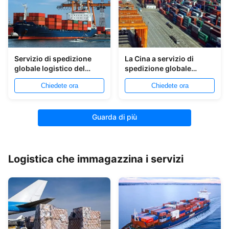
Servizio di spedizione
La Cina a servizio di
globale logistico del
spedizione globale
trasporto internazionale
internazionale di servizi
Chiedete ora
Chiedete ora
logistico globale di
di trasporto del trasporto
Shanghai
della Turchia
Guarda di più
Logistica che immagazzina i servizi