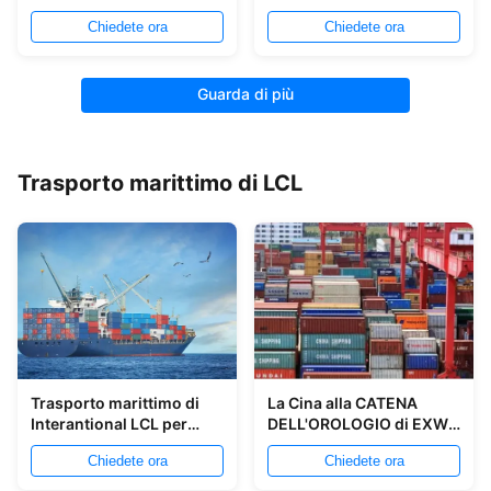
Cina nel Sudamerica
marittimo dell'aereo da
Chiedete ora
Chiedete ora
trasporto di EXW FCL in
Ucraina
Guarda di più
Trasporto marittimo di LCL
Trasporto marittimo di
La Cina alla CATENA
Interantional LCL per
DELL'OROLOGIO di EXW
generale Eletronic Cargo
di trasporto
Chiedete ora
Chiedete ora
internazionale del
trasporto marittimo di