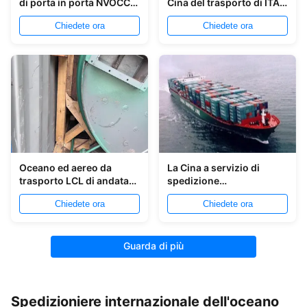
di porta in porta NVOCC
Cina del trasporto di ITAT
del carico di Singapore
a Sud-est asiatico
Chiedete ora
Chiedete ora
Oceano ed aereo da
La Cina a servizio di
trasporto LCL di andata
spedizione
FCL Shanghai nel Qatar
internazionale di porta in
Chiedete ora
Chiedete ora
porta dello spedizioniere
dell'Europa
settentrionale
Guarda di più
Spedizioniere internazionale dell'oceano