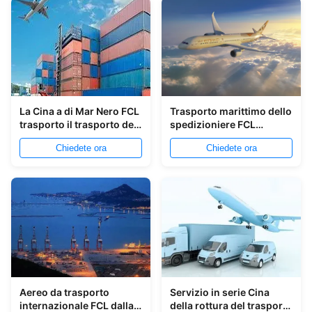
La Cina a di Mar Nero FCL
Trasporto marittimo dello
trasporto il trasporto del
spedizioniere FCL
contenitore di FCL
dell'oceano della CATENA
Chiedete ora
Chiedete ora
DELL'OROLOGIO dalla
Cina nel Brasile
Aereo da trasporto
Servizio in serie Cina
internazionale FCL dalla
della rottura del trasporto