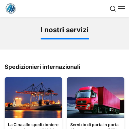
I
n
o
s
t
r
i
s
e
r
v
i
z
i
Spedizionieri internazionali
La Cina allo spedizioniere
Servizio di porta in porta