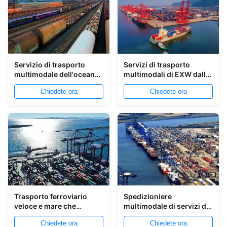
Servizio di trasporto
Servizi di trasporto
multimodale dell'oceano
multimodali di EXW dalla
internazionale Cina nel
Cina in Tailandia
Chiedete ora
Chiedete ora
Vietnam
Trasporto ferroviario
Spedizioniere
veloce e mare che
multimodale di servizi di
spediscono la Cina in
trasporto di Shanghai
Chiedete ora
Chiedete ora
Russia
Cina a Mar Nero