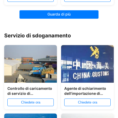
dall'oceano dell'aria
Guarda di più
Servizio di sdoganamento
Controllo di caricamento
Agente di schiarimento
di servizio di
dell'importazione di
sdoganamento della Cina
servizio di
Chiedete ora
Chiedete ora
di importazioni-
sdoganamento
esportazioni
dell'importazione della
Cina