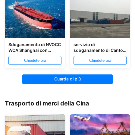
Sdoganamento di NVOCC
servizio di
WCA Shanghai con
sdoganamento di Canton
ispezione del carico
di ore 7x24 in Cina
Chiedete ora
Chiedete ora
Guarda di più
Trasporto di merci della Cina