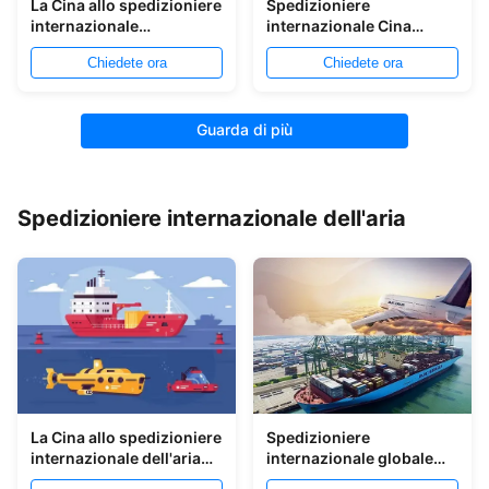
La Cina allo spedizioniere
Spedizioniere
internazionale
internazionale Cina
dell'oceano di Bangkok
dell'oceano 20GP a Mar
Chiedete ora
Chiedete ora
Nero
Guarda di più
Spedizioniere internazionale dell'aria
La Cina allo spedizioniere
Spedizioniere
internazionale dell'aria
internazionale globale
della Turchia per frutta
dell'aria