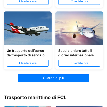
Chiedete ora
Chiedete ora
fresca/valori/alimento
Un trasporto dell'aereo
Spedizioniere tutto il
da trasporto di servizio di
giorno internazionale
arresto
dell'aria dalla Cina a
Chiedete ora
Chiedete ora
Manila
Guarda di più
Trasporto marittimo di FCL