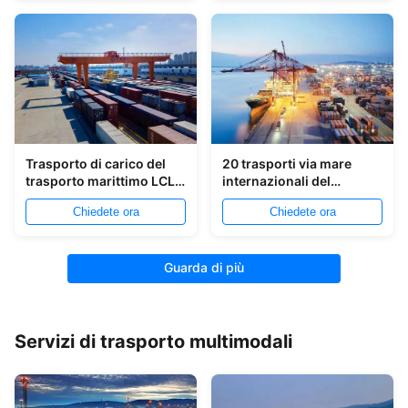
Bangkok LCL LCL
Trasporto di carico del
20 trasporti via mare
trasporto marittimo LCL
internazionali del
Cina ad Amburgo
trasporto del GP 40GP
Chiedete ora
Chiedete ora
40GH LCL a Karachi
Guarda di più
Servizi di trasporto multimodali