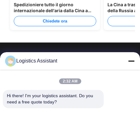
Spedizioniere tutto il giorno
La Cina a trasp
internazionale dell'aria dalla Cina a
della Russia at
Manila
Chiedete ora
C
Logistics Assistant
Sceglici e non ci dimenticherai mai.
2:32 AM
Hi there! I'm your logistics assistant. Do you 
Collegamenti
Contattaci
need a free quote today?
rapidi
E-mail:
logisticte@maoyt.com
Casa.
Tel:
0086-400 112 6656-11
Servizi