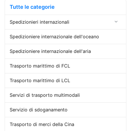
termini FOB per evitare reclami
competitiva in base alle
Tutte le categorie
da parte loro. 3. ...
condizioni FOB per evitare ...
Spedizionieri internazionali
Importazione dell'esportazione dello
Spedizioniere internazionale dell'oceano
spedizioniere
Spedizioniere internazionale dell'aria
Spedizioniere di porta in porta
La Cina che immagazzina servizio
Trasporto marittimo di FCL
Trasporto marittimo di LCL
Servizi di trasporto multimodali
Servizio di sdoganamento
Trasporto di merci della Cina