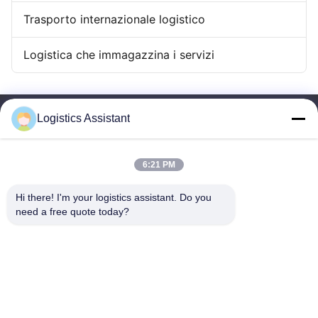
Trasporto internazionale logistico
Logistica che immagazzina i servizi
Logistics Assistant
6:21 PM
Sceglici e non ci dimenticherai mai.
Hi there! I'm your logistics assistant. Do you 
need a free quote today?
Collegamenti rapidi
Contattaci
Casa.
E-mail:
logisticte@maoyt.com
Servizi
Tel:
0086-400 112 6656-11
Chi Siamo
Seguiteci.