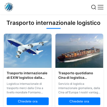
Trasporto internazionale logistico
Trasporto internazionale
Trasporto quotidiano
di EXW logistico dalla
Cina di logistica
Cina ad universalmente
internazionale al servizio
Logistica internazionale di
Servizio di logistica
del carico di Europa
trasporto merci dalla Cina a
internazionale giornaliera, dalla
livello mondiale Forniamo
Cina all'Europa I nostri vantaggi
servizi di trasporto aereo dalla
1. Possiamo fornire servizi
Cina a livello mondiale. I servizi
professionali completi, dal ritiro
Chiedete ora
Chiedete ora
di spedizione aerea sono
della merce da diverse