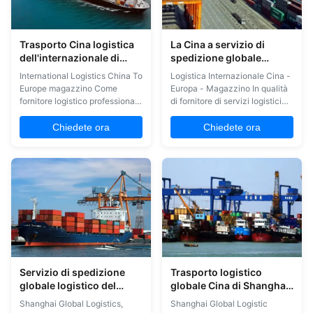
Trasporto Cina logistica
La Cina a servizio di
dell'internazionale di
spedizione globale
EXW della CATENA
internazionale di servizi
International Logistics China To
Logistica Internazionale Cina -
DELL'OROLOGIO al
di trasporto del trasporto
Europe magazzino Come
Europa - Magazzino In qualità
magazzino di Europa
della Turchia
fornitore logistico professionale
di fornitore di servizi logistici
radicato in Cina e guardando
professionale con sede in Cina
intorno in tutto il mondo,
e con uno sguardo rivolto a
Chiedete ora
Chiedete ora
mettiamo sempre gli interessi
tutto il mondo, mettiamo
dei clienti al primo posto.Come
sempre gli interessi dei clienti
il COSCO., OOCL, ONE, YML......
al primo posto. Collaboriamo
I nostri servizi di trasporto
con molte compagnie di
marittimo comprendono i ...
navigazione. Come COSCO,
OOCL, ONE, ...
Servizio di spedizione
Trasporto logistico
globale logistico del
globale Cina di Shanghai
trasporto internazionale
a Jordan Sea Freight
Shanghai Global Logistics,
Shanghai Global Logistic
logistico globale di
Forwarder