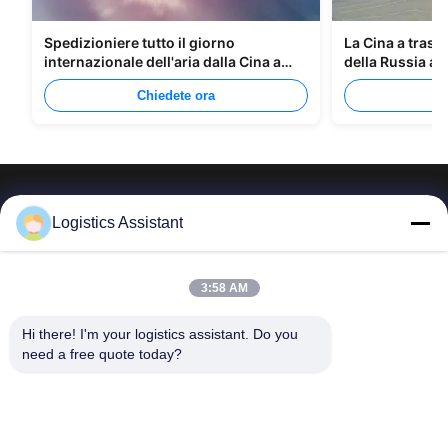
Spedizioniere tutto il giorno
La Cina a trasp
internazionale dell'aria dalla Cina a
della Russia at
Manila
Chiedete ora
C
Logistics Assistant
Sceglici e non ci dimenticherai mai.
3:58 AM
Hi there! I'm your logistics assistant. Do you 
Collegamenti
Contattaci
need a free quote today?
rapidi
E-mail:
logisticte@maoyt.com
Casa.
Tel:
0086-400 112 6656-11