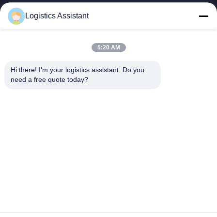
Logistics Assistant
5:20 AM
Wähle uns und du wirst uns nie vergessen.
Hi there! I'm your logistics assistant. Do you 
need a free quote today?
Schnelle Links
Kontaktieren Sie uns
Zu Hause
E-Mail:
logisticte@maoyt.com
Dienstleistungen
Tel.:
0086-400 112 6656-11
Über uns
Folgen Sie uns.
Neuigkeiten
Rechtssachen