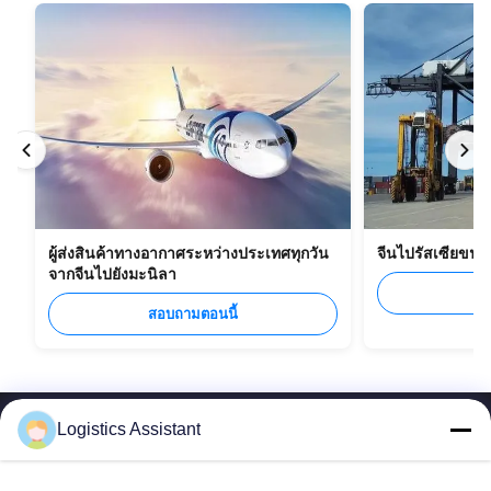
ผู้ส่งสินค้าทางอากาศระหว่างประเทศทุกวัน
จีนไปรัสเซียขน
จากจีนไปยังมะนิลา
ส
สอบถามตอนนี้
Logistics Assistant