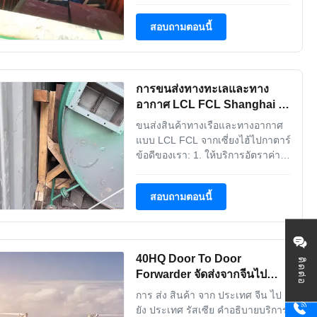
ต้องการสินค้าที่จะได้รับและส่ง 2เก็บ
ของไว้พร้อมในวันที่กําหนด
สอบถามตอนนี้
3พนักงานส่งของจะรับมัน และส่ง
ตรงที่ที่คุณต้องการ 4รับสินค้าของ
คุณ! จะได้ข้อเสนอราคาจากเรา
อย่างไร? 1รายละเอียดสินค้า:
การขนส่งทางทะเลและทาง
ปริมาณ น้ําหนัก ปริมาณ 2. ...
อากาศ LCL FCL Shanghai ไป
ยังกาตาร์
ขนส่งสินค้าทางเรือและทางอากาศ
แบบ LCL FCL จากเซี่ยงไฮ้ไปกาตาร์
ข้อดีของเรา: 1. ให้บริการอัตราค่า
ขนส่งทางเรือและทางอากาศที่
แข่งขันได้จากเซี่ยงไฮ้ไปกาตาร์ 2.
สอบถามตอนนี้
เรียกเก็บค่าธรรมเนียมท้องถิ่นที่
แข่งขันได้จากผู้ส่งสินค้าภายใต้
เงื่อนไข FOB หรือ EXW เพื่อหลีก
เลี่ยงข้อร้องเรียนจากพวกเขา 3. มี
40HQ Door To Door
ประสบการณ์มากมายใน...
ติดต่อ
Forwarder จัดส่งจากจีนไป
รัสเซีย
การ ส่ง สินค้า จาก ประเทศ จีน ไป
ยัง ประเทศ รัสเซีย คําอธิบายบริการ