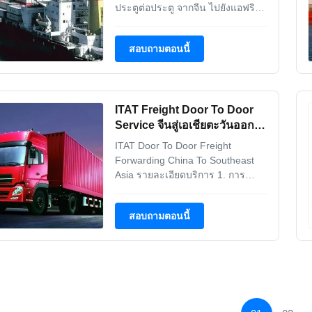
ประตูต่อประตู จากจีน ไปยังแอฟริกา
เรามีเครือข่ายตัวแทนที่กว้างขวาง
ทั่วโลก ซึ่งทําให้เราสามารถให้
สอบถามตอนนี้
บริการประตูต่อประตู (ทางทะเล ทาง
ถนน ทางอากาศ) ของความมั่นใจ
สูงสุดและการรับประกันเราทําให้กา
รดําเนินงานง่ายขึ้น จากจุดเริ่มต้น
ITAT Freight Door To Door
ไปยังจุดหมาย โดยเป็...
Service จีนสู่เอเชียตะวันออก
เฉียงใต้
ITAT Door To Door Freight
Forwarding China To Southeast
Asia รายละเอียดบริการ 1. การ
ขนส่งทางเรือจากจีนไปรัสเซียโดย
FCL 2. การขนส่งทางเรือจากจีนไป
สอบถามตอนนี้
รัสเซียโดย LCL 3. ความสัมพันธ์ที่ดี
กับผู้ให้บริการขนส่ง 4. การขนส่ง
หลายรูปแบบ 5. การผ่านพิธีการ
ศุลกากรและการสำแดงศุลกากรใน
POL 6. ตอบกลับอย่างรวดเร็ว 7x24
...