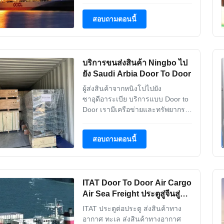
โลก ซึ่งช่วยให้เราสามารถนำเสนอ
บริการแบบ Door to Door (ทาง
สอบถามตอนนี้
ทะเล, ทางบก, ทางอากาศ) ที่มีความ
น่าเชื่อถือและรับประกันสูงสุด เรา
ทำให้การดำเนินงานง่ายขึ้นตั้งแต่
ต้นทางถึงปลายทาง โดยเป็นผู้ติดต่อ
บริการขนส่งสินค้า Ningbo ไป
เพียงรายเดียวของคุ...
ยัง Saudi Arbia Door To Door
ผู้ส่งสินค้าจากหนิงโปไปยัง
ซาอุดีอาระเบีย บริการแบบ Door to
Door เรามีเครือข่ายและทรัพยากร
ด้านโลจิสติกส์ระดับโลกเพื่อให้
บริการลูกค้าด้วยบริการขนส่งสินค้า
สอบถามตอนนี้
ระหว่างประเทศที่มีประสิทธิภาพ
ปลอดภัย และเชื่อถือได้ เริ่มต้นจาก
หนิงโป เราครอบคลุมทุกเมืองและ
ภูมิภาคในซาอุดีอาระเบีย โดยให้
ITAT Door To Door Air Cargo
บริการลูกค้าด้วยโซลูชันโล...
Air Sea Freight ประตูสู่จีนสู่
แอฟริกา
ITAT ประตูต่อประตู ส่งสินค้าทาง
อากาศ ทะเล ส่งสินค้าทางอากาศ