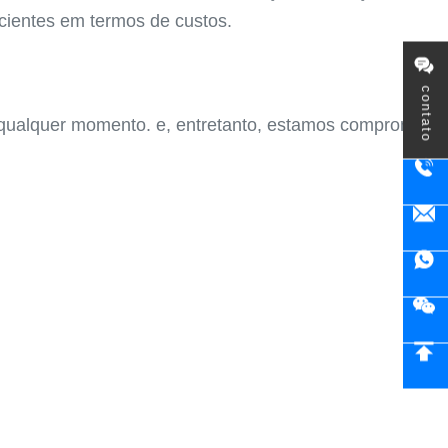
icientes em termos de custos.
contato
 qualquer momento. e, entretanto, estamos comprometi