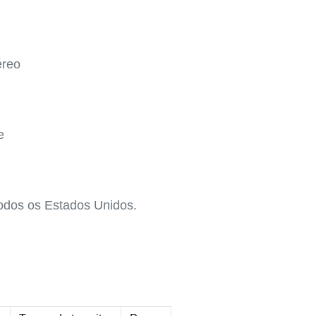
éreo
e
todos os Estados Unidos.