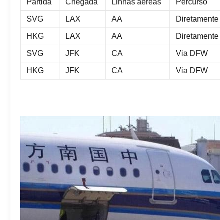
Partida
Chegada
Linhas aéreas
Percurso
SVG
LAX
AA
Diretamente
HKG
LAX
AA
Diretamente
SVG
JFK
CA
Via DFW
HKG
JFK
CA
Via DFW