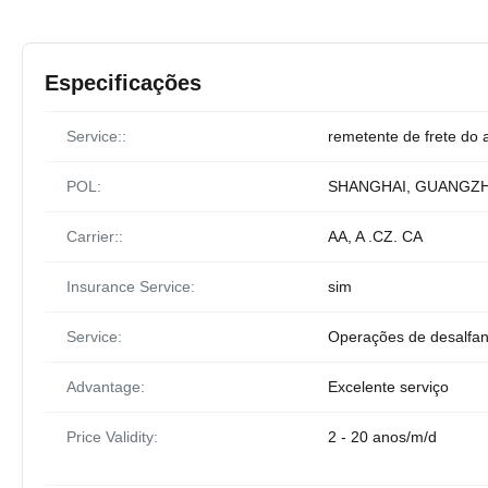
Especificações
Service::
remetente de frete do 
POL:
SHANGHAI, GUANGZ
Carrier::
AA, A .CZ. CA
Insurance Service:
sim
Service:
Operações de desalfa
Advantage:
Excelente serviço
Price Validity:
2 - 20 anos/m/d