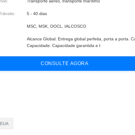
vio:
Transporte aéreo, transporte marítimo
rânsito:
5 - 40 dias
:
MSC, MSK, OOCL, IALCOSCO
Alcance Global: Entrega global perfeita, porta a porta. C
Capacidade: Capacidade garantida e t
C
O
N
S
U
L
T
E
A
G
O
R
A
s EUA