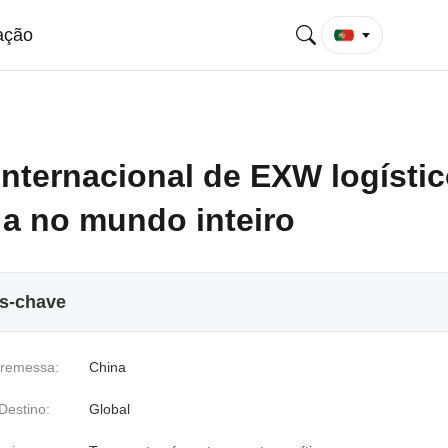
ação
internacional de EXW logísti
 a no mundo inteiro
os-chave
 remessa:
China
Destino:
Global