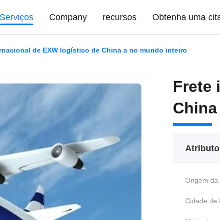
Serviços
Company
recursos
Obtenha uma cit
ernacional de EXW logístico de China a no mundo inteiro
Frete 
China
Atribut
Origem da
Cidade de 