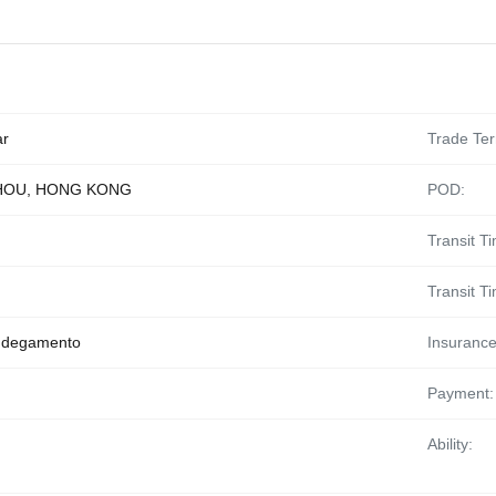
ar
Trade Te
HOU, HONG KONG
POD:
Transit T
Transit T
ndegamento
Insurance
Payment:
Ability: