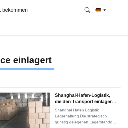
at bekommen
ce einlagert
Shanghai-Hafen-Logistik,
die den Transport einlagert
UHRKETTE/EXW/CIF
Shanghai Hafen Logistik
einlagert
Lagerhaltung Die strategisch
günstig gelegenen Lagerstandorte