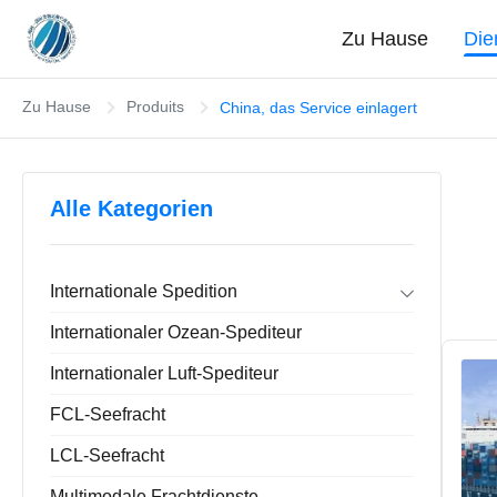
Zu Hause
Die
Zu Hause
Produits
China, das Service einlagert
Alle Kategorien
Internationale Spedition
Absender-Export-Import
Internationaler Ozean-Spediteur
Haus-Hausabsender
China, das Service einlagert
Internationaler Luft-Spediteur
FCL-Seefracht
LCL-Seefracht
Multimodale Frachtdienste