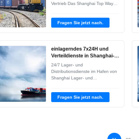
Vertrieb Das Shanghai Top Way
International Transport-Team von
Experten für Betriebs- und
Fragen Sie jetzt nach.
Lösungslösungen kümmert sich
um Ihre aktuelle und zukünftige
Netzwerkmodellierung und
Betriebsoptimierung.Unser
einlagerndes 7x24H und
Fachwissen und unsere Hingabe
zum ...
Verteildienste in Shanghai-
Hafen
24/7 Lager- und
Distributionsdienste im Hafen von
Shanghai Lager- und
Distributionsservice im Hafen von
Shekou 1. Gesamtverwaltung des
Fragen Sie jetzt nach.
Lagers 2. Eingangs- und
Ausgangsbearbeitung mit Back-
Office-Unterstützung 3. Bereiche
für Wareneingang, Lagerung und
Verpackung 4. Schwerlast- und
Industriegüter 5. ...