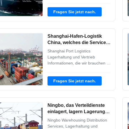
International Transport-Team von
Experten für Betriebs- und
Fragen Sie jetzt nach.
Lösungslösungen kümmert sich
um Ihre aktuelle und zukünftige
Netzwerkmodellierung und
Betriebsoptimierung.Unser
Shanghai-Hafen-Logistik
Fachwissen und unsere Hingabe
zum ...
China, welches die Service-
Einlagerung und Verteilung
Shanghai Port Logistics
einlagert
Lagerhaltung und Vertrieb
Informationen, die wir brauchen 1.
POL und POD 2. Menge 4- Die
Fracht. 5. Lieferbereitschaft
Fragen Sie jetzt nach.
6Schiffsreedereien beantragen
Dienstleistungen im Bereich
Lagerhaltung und Vertrieb 1.
Einfuhr/Ausfuhr 2Kreuz-Docking
Ningbo, das Verteildienste
3- Genau in der Zeit (JIT) 4- ...
einlagert, lagern Lagerung
und Verteilung ein
Ningbo Warehousing Distribution
Services, Lagerhaltung und