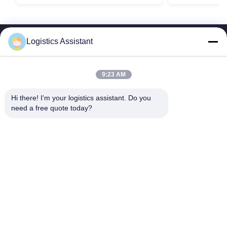
Logistics Assistant
9:23 AM
Wähle uns und du wirst uns nie vergessen.
Hi there! I'm your logistics assistant. Do you 
need a free quote today?
Schnelle Links
Kontaktieren Sie uns
Zu Hause
E-Mail:
logisticte@maoyt.com
Dienstleistungen
Tel.:
0086-400 112 6656-11
Über uns
Folgen Sie uns.
Neuigkeiten
Rechtssachen