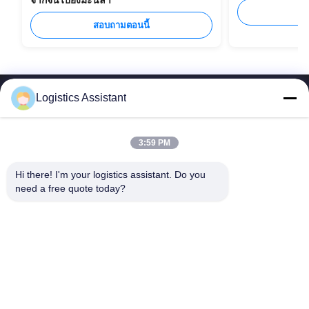
ส
สอบถามตอนนี้
Logistics Assistant
3:59 PM
เลือกเรา แล้วคุณจะไม่มีวันลืมเรา
Hi there! I'm your logistics assistant. Do you 
need a free quote today?
ลิงค์เร็ว
ติดต่อเรา
หน้าแรก
อีเมล:
logisticte@maoyt.com
บริการ
โทร:
0086-400 112 6656-11
เกี่ยวกับเรา
ตามเรามา
ข่าว