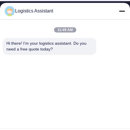
Logistics Assistant
11:49 AM
Wähle uns und du wirst uns nie vergessen.
Hi there! I'm your logistics assistant. Do you 
need a free quote today?
Schnelle Links
Kontaktieren Sie uns
Zu Hause
E-Mail:
logisticte@maoyt.com
Dienstleistungen
Tel.:
0086-400 112 6656-11
Über uns
Folgen Sie uns.
Neuigkeiten
Rechtssachen