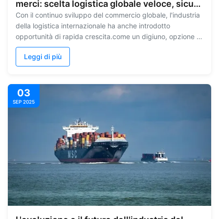
merci: scelta logistica globale veloce, sicura
ed efficiente
Con il continuo sviluppo del commercio globale, l'industria
della logistica internazionale ha anche introdotto
opportunità di rapida crescita.come un digiuno, opzione di
logistica sicura ed efficiente, stanno gradualmente
Leggi di più
diventando la scelta prioritaria per le imprese e i privati. I
vantaggi dei ...
03
SEP 2025