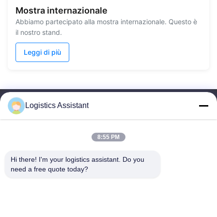
Mostra internazionale
Abbiamo partecipato alla mostra internazionale. Questo è
il nostro stand.
Leggi di più
Logistics Assistant
8:55 PM
Sceglici e non ci dimenticherai mai.
Hi there! I'm your logistics assistant. Do you 
need a free quote today?
Collegamenti rapidi
Contattaci
Casa.
E-mail:
logisticte@maoyt.com
Servizi
Tel:
0086-400 112 6656-11