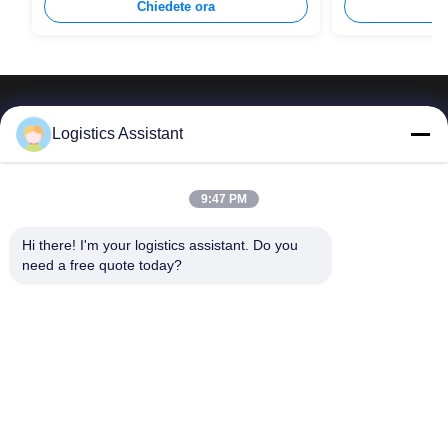
Chiedete ora
C
Logistics Assistant
Sceglici e non ci dimenticherai mai.
9:47 PM
Hi there! I'm your logistics assistant. Do you 
Collegamenti
Contattaci
need a free quote today?
rapidi
E-mail:
logisticte@maoyt.com
Casa.
Tel:
0086-400 112 6656-11
Servizi
Seguiteci.
Chi Siamo
Notizie