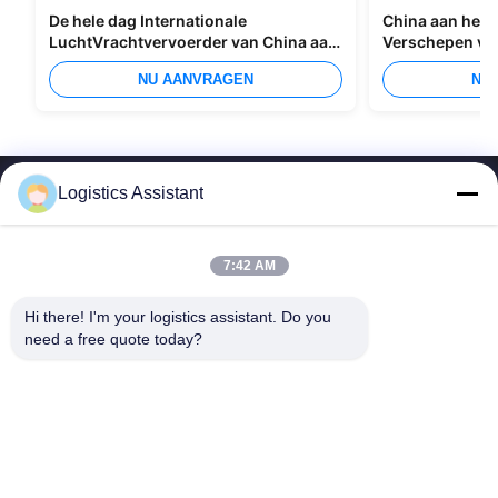
De hele dag Internationale
China aan het I
LuchtVrachtvervoerder van China aan
Verschepen va
Manilla
Overzees
NU AANVRAGEN
NU
Logistics Assistant
7:42 AM
Kies ons en je zult ons nooit vergeten
Hi there! I'm your logistics assistant. Do you 
need a free quote today?
Snelle links
Neem contact met ons op
Thuis
E-mail:
logisticte@maoyt.com
Diensten
Telefoon:
0086-400 112 6656-11
Over Ons
Volg ons.