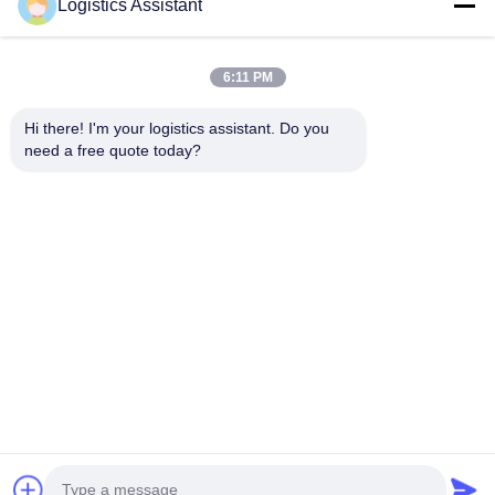
Logistics Assistant
6:11 PM
Wähle uns und du wirst uns nie vergessen.
Hi there! I'm your logistics assistant. Do you 
need a free quote today?
Schnelle Links
Kontaktieren Sie uns
Zu Hause
E-Mail:
logisticte@maoyt.com
Dienstleistungen
Tel.:
0086-400 112 6656-11
Über uns
Folgen Sie uns.
Neuigkeiten
Rechtssachen
© 2026 SHANGHAI TOP WAY INTERNATIONAL TRANSPORT CO.,LTD. All
Rights Reserved.