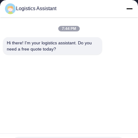
Logistics Assistant
Sceglici e non ci dimenticherai mai.
7:44 PM
Hi there! I'm your logistics assistant. Do you 
Collegamenti
Contattaci
need a free quote today?
rapidi
E-mail:
logisticte@maoyt.com
Casa.
Tel:
0086-400 112 6656-11
Servizi
Seguiteci.
Chi Siamo
Notizie
Casi