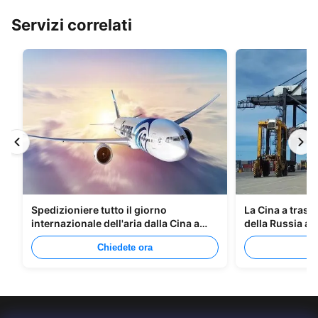
Servizi correlati
Spedizioniere tutto il giorno
La Cina a trasp
internazionale dell'aria dalla Cina a
della Russia at
Manila
Chiedete ora
C