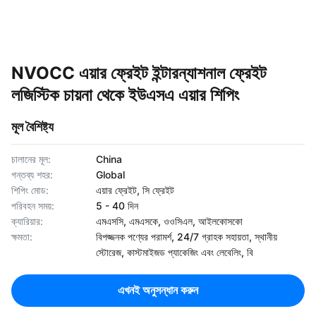
NVOCC এয়ার ফ্রেইট ইন্টারন্যাশনাল ফ্রেইট
লজিস্টিক চায়না থেকে ইউএসএ এয়ার শিপিং
মূল বৈশিষ্ট্য
চালানের মূল:
China
গন্তব্য শহর:
Global
শিপিং মোড:
এয়ার ফ্রেইট, সি ফ্রেইট
পরিবহন সময়:
5 - 40 দিন
ক্যারিয়ার:
এমএসসি, এমএসকে, ওওসিএল, আইলকোসকো
ক্ষমতা:
বিপজ্জনক পণ্যের পরামর্শ, 24/7 গ্রাহক সহায়তা, স্থানীয়
স্টোরেজ, কাস্টমাইজড প্যাকেজিং এবং লেবেলিং, বি
এখনই অনুসন্ধান করুন