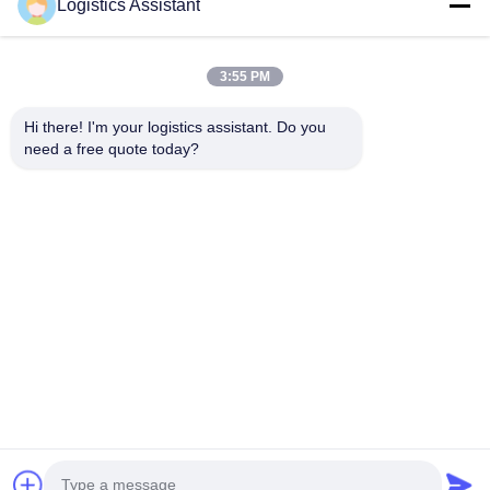
Logistics Assistant
3:55 PM
আমাদের বেছে নাও এবং তুমি আমাদের কখনো ভুলবে না
Hi there! I'm your logistics assistant. Do you 
need a free quote today?
দ্রুত লিঙ্ক
আমাদের সাথে যোগাযোগ করুন
বাড়ি
ইমেইল:
logisticte@maoyt.com
পরিষেবাদি
টেলি:
0086-400 112 6656-11
আমাদের সম্পর্কে
আমাদের অনুসরণ করো
খবর
মামলা
© 2026 SHANGHAI TOP WAY INTERNATIONAL TRANSPORT CO.,LTD. All
Rights Reserved.