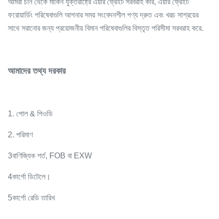
আমরা চীন থেকে মার্কিন যুক্তরাষ্ট্রে এয়ার ফ্রেইট সরবরাহ করি, এয়ার ফ্রেইট
ফরোয়ার্ডিং পরিষেবাগুলি আপনার সময় সংবেদনশীল পণ্য দ্রুত এবং খরচ সাশ্রয়ের
সাথে সরানোর জন্য প্রয়োজনীয় বিমান পরিষেবাগুলির বিস্তৃত পরিসীমা সরবরাহ করে.
আমাদের তথ্য দরকার
1. পোল & পিওডি
2. পরিমাণ
3বাণিজ্যিক শর্ত, FOB বা EXW
4কার্গো ডিটেলে।
5কার্গো রেডি তারিখ