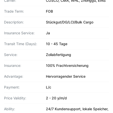
Carrier:
COSCO, CMA, WHL, Zhonggu, EINS
Trade Term:
FOB
Description:
Stückgut/DG/LCl/Bulk Cargo
Insurance Service:
Ja
Transit Time (Days):
10 - 45 Tage
Service:
Zollabfertigung
Insurance:
100% Frachtversicherung
Advantage:
Hervorragender Service
Payment:
L/c
Price Validity:
2 - 20 y/m/d
Ability:
24/7 Kundensupport, lokale Speicher,