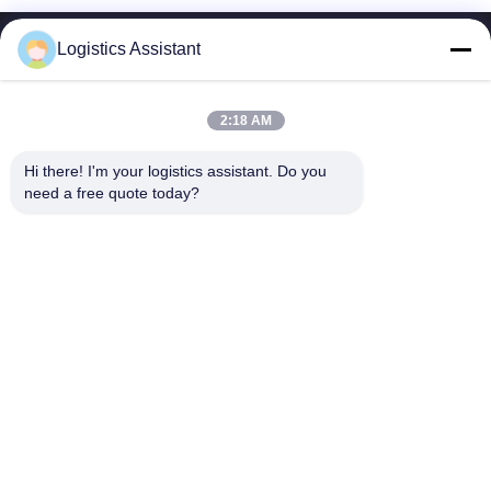
Logistics Assistant
2:18 AM
Wähle uns und du wirst uns nie vergessen.
Hi there! I'm your logistics assistant. Do you 
need a free quote today?
Schnelle Links
Kontaktieren Sie uns
Zu Hause
E-Mail:
logisticte@maoyt.com
Dienstleistungen
Tel.:
0086-400 112 6656-11
Über uns
Folgen Sie uns.
Neuigkeiten
Rechtssachen