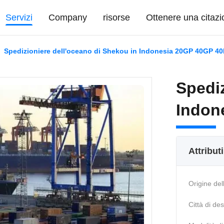
Servizi
Company
risorse
Ottenere una citaz
Spedizioniere dell'oceano di Shekou in Indonesia 20GP 40GP 4
Spediz
Indon
Attribut
Origine del
Città di de