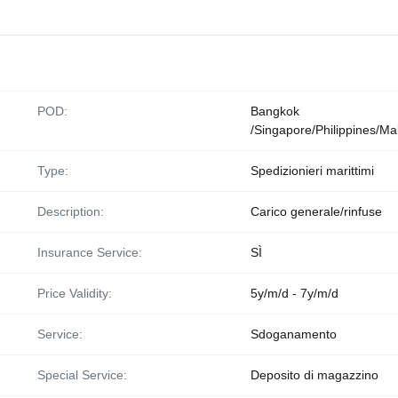
POD:
Bangkok
/Singapore/Philippines/Ma
Type:
Spedizionieri marittimi
Description:
Carico generale/rinfuse
Insurance Service:
SÌ
Price Validity:
5y/m/d - 7y/m/d
Service:
Sdoganamento
Special Service:
Deposito di magazzino