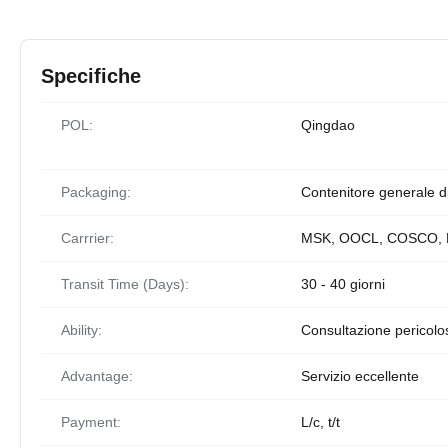
Specifiche
POL:
Qingdao
Packaging:
Contenitore generale di 
Carrrier:
MSK, OOCL, COSCO, 
Transit Time (Days):
30 - 40 giorni
Ability:
Consultazione pericolose
Advantage:
Servizio eccellente
Payment:
L/c, t/t