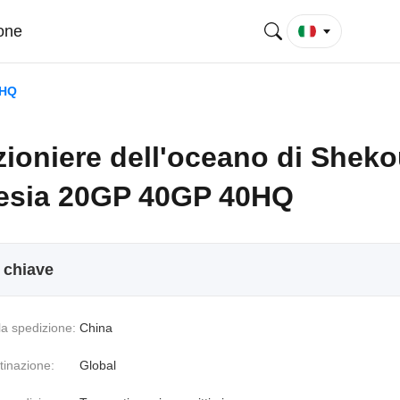
ione
0HQ
ioniere dell'oceano di Sheko
esia 20GP 40GP 40HQ
i chiave
la spedizione:
China
stinazione:
Global