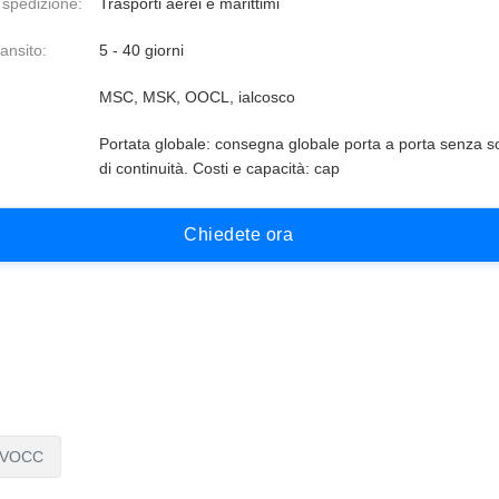
 spedizione:
Trasporti aerei e marittimi
ansito:
5 - 40 giorni
MSC, MSK, OOCL, ialcosco
Portata globale: consegna globale porta a porta senza s
di continuità. Costi e capacità: cap
C
h
i
e
d
e
t
e
o
r
a
 NVOCC