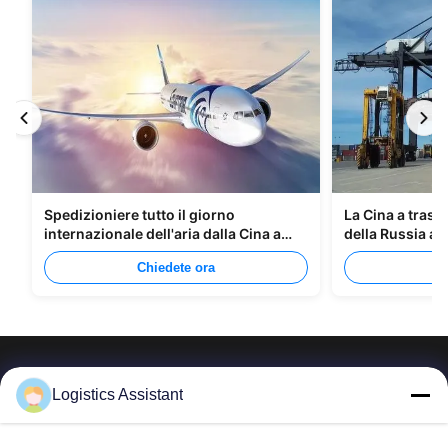
Spedizioniere tutto il giorno
La Cina a trasp
internazionale dell'aria dalla Cina a
della Russia at
Manila
Chiedete ora
C
Logistics Assistant