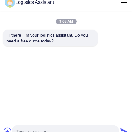
Logistics Assistant
3:05 AM
우릴 선택하면 절대 잊지 못할 거야
Hi there! I'm your logistics assistant. Do you 
need a free quote today?
빠른 링크
저희와 연락
집
이메일:
logisticte@maoyt.com
서비스
전화:
0086-400 112 6656-11
회사 소개
따라와
뉴스
사건
© 2026 SHANGHAI TOP WAY INTERNATIONAL TRANSPORT CO.,LTD. All