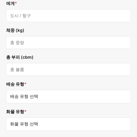
에게
*
체중 (kg)
총 부피 (cbm)
배송 유형
*
화물 유형
*