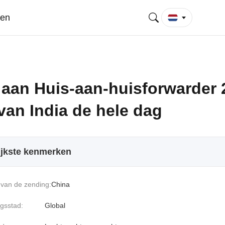
gen
 aan Huis-aan-huisforwarder
van India de hele dag
ijkste kenmerken
van de zending:
China
gsstad:
Global