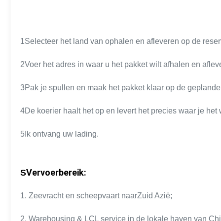
1Selecteer het land van ophalen en afleveren op de reser
2Voer het adres in waar u het pakket wilt afhalen en aflev
3Pak je spullen en maak het pakket klaar op de geplande
4De koerier haalt het op en levert het precies waar je het w
5Ik ontvang uw lading.
Vervoerbereik:
S
1. Zeevracht en scheepvaart naar
Zuid Azië
;
2. Warehousing & LCL service in de lokale haven van Chi