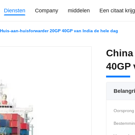
Diensten
Company
middelen
Een citaat krij
Huis-aan-huisforwarder 20GP 40GP van India de hele dag
China
40GP 
Belangr
Oorsprong 
Bestemmin