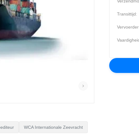
Verzendmo
Transittijd:
Vervoerder
Vaardighei
editeur
WCA Internationale Zeevracht