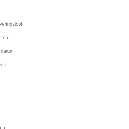
veringstool.
eren.
 datum.
ilt.
na;