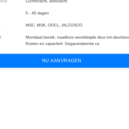
dus:
Luchtvracht, zeevracht
5 - 40 dagen
:
MSC, MSK, OOCL, IALCOSCO
d:
Mondiaal bereik: naadloze wereldwijde deur-tot-deurbez
Kosten en capaciteit: Gegarandeerde ca
N
U
A
A
N
V
R
A
G
E
N