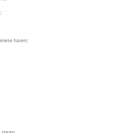
;
hinese haven;
e gaan.