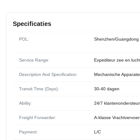
Specificaties
POL:
Shenzhen/Guangdong
Service Range:
Expediteur zee en luch
Description And Specification:
Mechanische Apparaten
Transit Time (Days):
30-40 dagen
Ability:
24/7 klantenondersteun
Freight Forwarder:
A-klasse Vrachtvervoer
Payment:
L/C