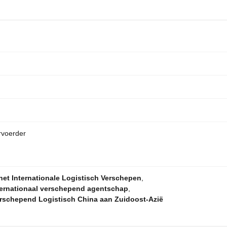
rvoerder
 het Internationale Logistisch Verschepen
,
nternationaal verschepend agentschap
,
erschepend Logistisch China aan Zuidoost-Azië