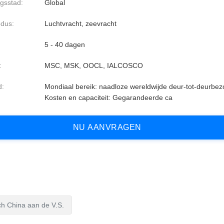
gsstad:
Global
dus:
Luchtvracht, zeevracht
5 - 40 dagen
:
MSC, MSK, OOCL, IALCOSCO
d:
Mondiaal bereik: naadloze wereldwijde deur-tot-deurbez
Kosten en capaciteit: Gegarandeerde ca
N
U
A
A
N
V
R
A
G
E
N
sch China aan de V.S.