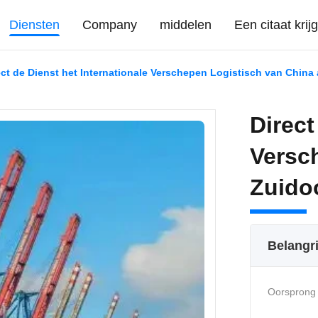
Diensten
Company
middelen
Een citaat krij
ect de Dienst het Internationale Verschepen Logistisch van China
Direct
Versc
Zuido
Belangr
Oorsprong 