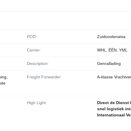
POD:
Zuidoostenaisa
Carrier:
WHL, ÉÉN, YML
Description:
Genrallading
ing,
Freight Forwarder:
A-klasse Vrachtve
ste
High Light:
Direct de Dienst
snel logistiek i
Internationaal V